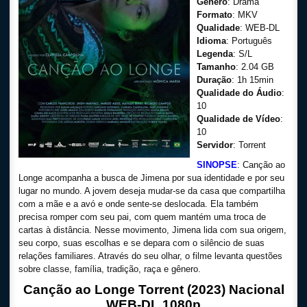
Gênero
: Drama
Formato
: MKV
Qualidade
: WEB-DL
Idioma
: Português
Legenda
: S/L
Tamanho
: 2.04 GB
Duração
: 1h 15min
Qualidade do Áudio
:
10
Qualidade de Vídeo
:
10
Servidor
: Torrent
SINOPSE
: Canção ao
Longe acompanha a busca de Jimena por sua identidade e por seu
lugar no mundo. A jovem deseja mudar-se da casa que compartilha
com a mãe e a avó e onde sente-se deslocada. Ela também
precisa romper com seu pai, com quem mantém uma troca de
cartas à distância. Nesse movimento, Jimena lida com sua origem,
seu corpo, suas escolhas e se depara com o silêncio de suas
relações familiares. Através do seu olhar, o filme levanta questões
sobre classe, família, tradição, raça e gênero.
Canção ao Longe Torrent (2023) Nacional
WEB-DL 1080p