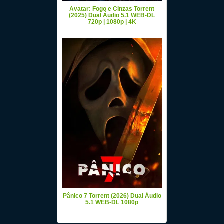
Avatar: Fogo e Cinzas Torrent
(2025) Dual Áudio 5.1 WEB-DL
720p | 1080p | 4K
Pânico 7 Torrent (2026) Dual Áudio
5.1 WEB-DL 1080p