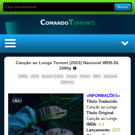
Buscar
Home
Canção ao Longe Torrent (2023) Nacional WEB-DL
1080p
Top Filmes
1080p
2023
Assistir Online
Drama
Filmes
MKV
Nacional
WEB-DL
Top Séries
»INFORMAÇÕES«
Título Traduzido
:
Filmes
Canção ao Longe
Título Original
:
Dublado
Canção ao Longe
IMDb
:
6,9
Legendado
Lançamento:
2023