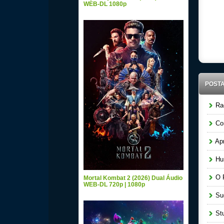
WEB-DL 1080p
POST
Raq
Cor
Apr
Hun
O P
Mortal Kombat 2 (2026) Dual Áudio
WEB-DL 720p | 1080p
Sug
Stu