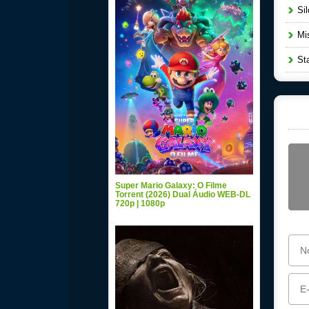
Sil
Mis
Sta
Super Mario Galaxy: O Filme
Torrent (2026) Dual Áudio WEB-DL
720p | 1080p