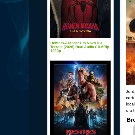
Homem-Aranha: Um Novo Dia
Torrent (2026) Dual Áudio CAMRip
1080p
Jord
cart
loca
o a 
Br