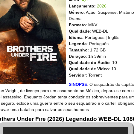
Lançamento:
2026
Gênero
: Ação, Suspense, Mistério
Drama
Formato
: MKV
Qualidade
: WEB-DL
Idioma
: Portugues | Inglês
Legenda
: Português
Tamanho
: 1.72 GB
Duração
: 1h 39min
Qualidade do Áudio
: 10
Qualidade de Vídeo
: 10
Servidor
: Torrent
SINOPSE
: O esquadrão do capitã
an Wright, de licença para um casamento no México, depara-se com 
el assassino. Enquanto Jordan tenta conduzir os sobreviventes para u
l seguro, eclode uma guerra entre o seu esquadrão e o cartel, obrigan
travar uma batalha para salvar os seus homens.
others Under Fire (2026) Legendado WEB-DL 108