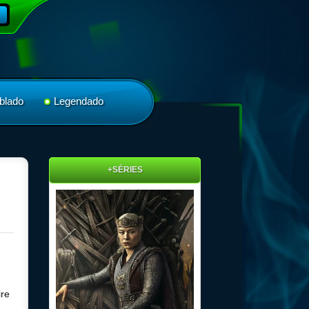
blado
Legendado
+SÉRIES
ire