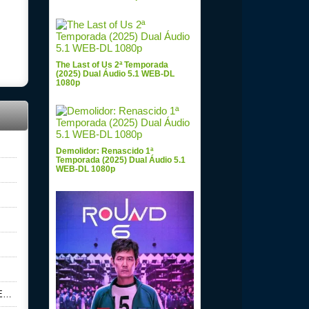
The Last of Us 2ª Temporada
(2025) Dual Áudio 5.1 WEB-DL
1080p
Demolidor: Renascido 1ª
Temporada (2025) Dual Áudio 5.1
WEB-DL 1080p
p