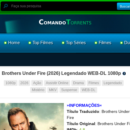
Buscar
Home
Top Filmes
Top Séries
Filmes
Du
Brothers Under Fire (2026) Legendado WEB-DL 1080p
1080p
2026
Ação
Assistir Online
Drama
Filmes
Legendado
Mistério
MKV
Suspense
WEB-DL
»INFORMAÇÕES«
Título Traduzido
: Brothers Under
Fire
Título Original
: Brothers Under F
IMDb
:
4,8