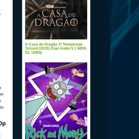
,
A Casa do Dragão 3ª Temporada
Torrent (2026) Dual Áudio 5.1 WEB-
DL 1080p
o
um
m
do-
0p