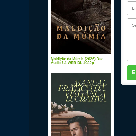
Maldição da Múmia (2026) Dual
Áudio 5.1 WEB-DL 1080p