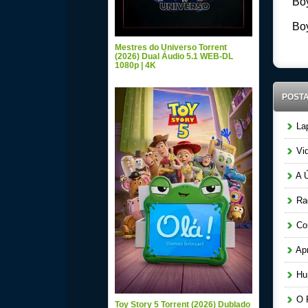
Boy
Boy
Mestres do Universo Torrent
(2026) Dual Áudio 5.1 WEB-DL
1080p | 4K
POST
Lap
Vid
A Ú
Raq
Cor
Apr
Hun
O P
Toy Story 5 Torrent (2026) Dublado