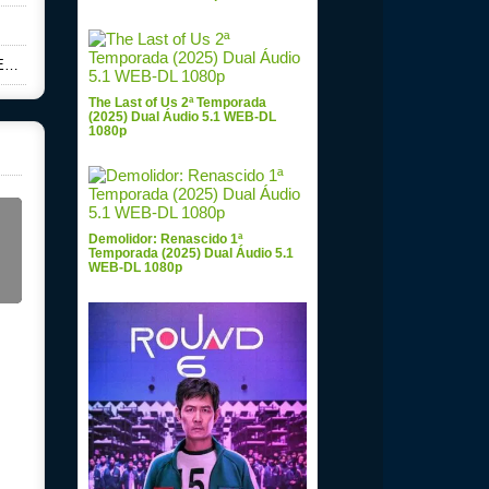
p
The Last of Us 2ª Temporada
(2025) Dual Áudio 5.1 WEB-DL
1080p
Demolidor: Renascido 1ª
Temporada (2025) Dual Áudio 5.1
WEB-DL 1080p