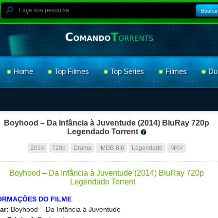
Buscar
Home
Top Filmes
Top Séries
Filmes
Du
Boyhood – Da Infância à Juventude (2014) BluRay 720p
Legendado Torrent
2014
720p
Drama
IMDB-8.6
Legendado
MKV
ORMAÇÕES DO FILME
ar:
Boyhood – Da Infância à Juventude