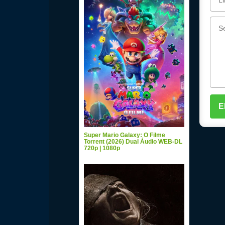
Super Mario Galaxy: O Filme
Torrent (2026) Dual Áudio WEB-DL
720p | 1080p