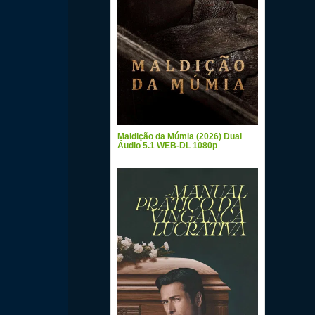
Maldição da Múmia (2026) Dual
Áudio 5.1 WEB-DL 1080p