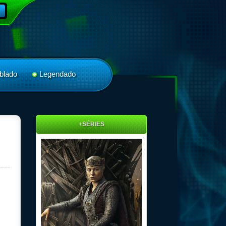
blado
Legendado
+SÉRIES