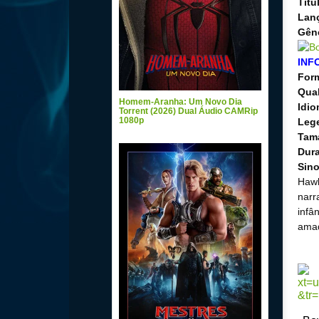
Títu
Lan
Gên
INF
For
Qua
Homem-Aranha: Um Novo Dia
Idi
Torrent (2026) Dual Áudio CAMRip
1080p
Leg
Tam
Dur
Sin
Hawk
narr
infâ
ama