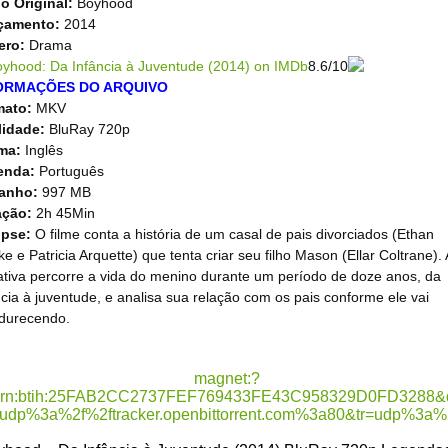
lo Original:
Boyhood
çamento:
2014
ero:
Drama
8.6
/10
ORMAÇÕES DO ARQUIVO
mato:
MKV
lidade:
BluRay 720p
oma:
Inglês
enda:
Português
anho:
997 MB
ação:
2h 45Min
opse:
O filme conta a história de um casal de pais divorciados (Ethan
e e Patricia Arquette) que tenta criar seu filho Mason (Ellar Coltrane). 
ativa percorre a vida do menino durante um período de doze anos, da
ncia à juventude, e analisa sua relação com os pais conforme ele vai
durecendo.