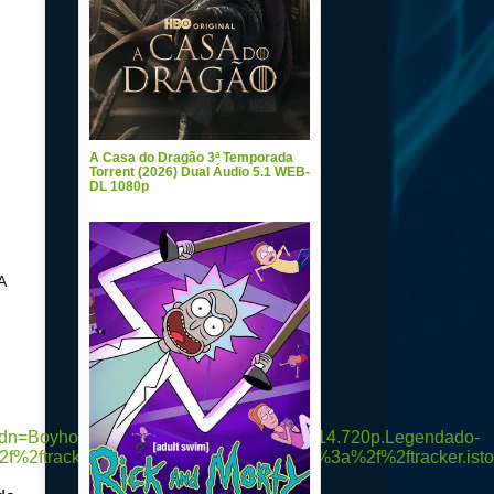
A Casa do Dragão 3ª Temporada
Torrent (2026) Dual Áudio 5.1 WEB-
DL 1080p
A