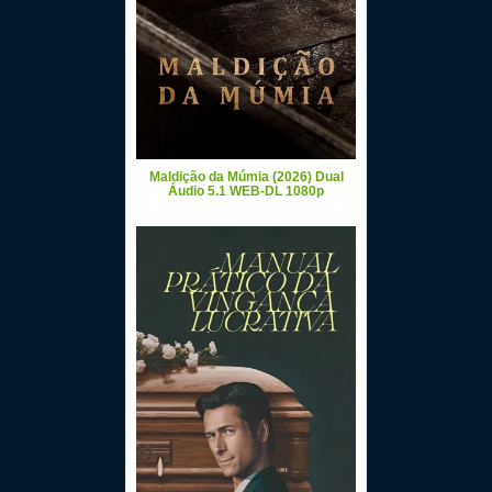
Maldição da Múmia (2026) Dual
Áudio 5.1 WEB-DL 1080p