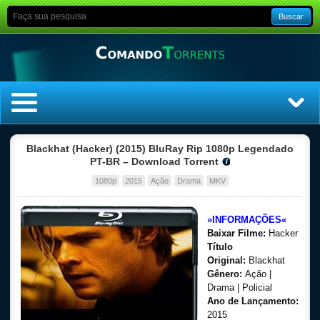
Buscar
Home
Blackhat (Hacker) (2015) BluRay Rip 1080p Legendado
PT-BR – Download Torrent
Top Filmes
1080p
2015
Ação
Drama
MKV
Top Séries
»INFORMAÇÕES«
Baixar Filme:
Hacker
Filmes
Título
Original:
Blackhat
Gênero:
Ação |
Dublado
Drama | Policial
Ano de Lançamento:
Legendado
2015