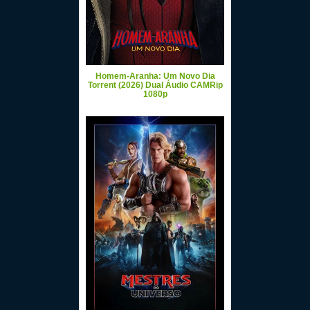
Homem-Aranha: Um Novo Dia
Torrent (2026) Dual Áudio CAMRip
1080p