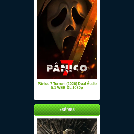
Pânico 7 Torrent (2026) Dual Áudio
5.1 WEB-DL 1080p
+SÉRIES