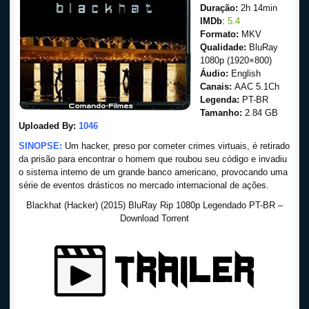
Duração:
2h 14min
IMDb
:
5.4
Formato:
MKV
Qualidade:
BluRay
1080p (1920×800)
Áudio:
English
Canais:
AAC 5.1Ch
Legenda:
PT-BR
Tamanho:
2.84 GB
Uploaded By:
1046
SINOPSE:
Um hacker, preso por cometer crimes virtuais, é retirado
da prisão para encontrar o homem que roubou seu código e invadiu
o sistema interno de um grande banco americano, provocando uma
série de eventos drásticos no mercado internacional de ações.
Blackhat (Hacker) (2015) BluRay Rip 1080p Legendado PT-BR –
Download Torrent