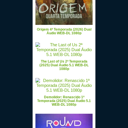
Origem 4ª Temporada (2026) Dual
Áudio WEB-DL 1080p
The Last of Us 2ª Temporada
(2025) Dual Áudio 5.1 WEB-DL
1080p
Demolidor: Renascido 1ª
Temporada (2025) Dual Áudio 5.1
WEB-DL 1080p