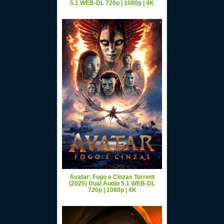
5.1 WEB-DL 720p | 1080p | 4K
Avatar: Fogo e Cinzas Torrent
(2025) Dual Áudio 5.1 WEB-DL
720p | 1080p | 4K