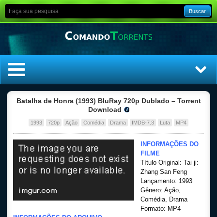
Buscar
Home
Batalha de Honra (1993) BluRay 720p Dublado – Torrent
Download
Top Filmes
1993
720p
Ação
Comédia
Drama
IMDB-7.3
Luta
MP4
Top Séries
INFORMAÇÕES DO
FILME
Título Original: Tai ji:
Filmes
Zhang San Feng
Lançamento: 1993
Dublado
Gênero: Ação,
Comédia, Drama
Formato: MP4
Legendado