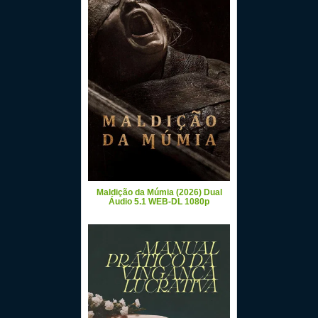
Maldição da Múmia (2026) Dual
Áudio 5.1 WEB-DL 1080p