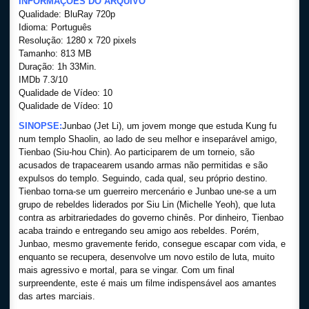
INFORMAÇÕES DO ARQUIVO
Qualidade: BluRay 720p
Idioma: Português
Resolução: 1280 x 720 pixels
Tamanho: 813 MB
Duração: 1h 33Min.
IMDb 7.3/10
Qualidade de Vídeo: 10
Qualidade de Vídeo: 10
SINOPSE:
Junbao (Jet Li), um jovem monge que estuda Kung fu
num templo Shaolin, ao lado de seu melhor e inseparável amigo,
Tienbao (Siu-hou Chin). Ao participarem de um torneio, são
acusados de trapacearem usando armas não permitidas e são
expulsos do templo. Seguindo, cada qual, seu próprio destino.
Tienbao torna-se um guerreiro mercenário e Junbao une-se a um
grupo de rebeldes liderados por Siu Lin (Michelle Yeoh), que luta
contra as arbitrariedades do governo chinês. Por dinheiro, Tienbao
acaba traindo e entregando seu amigo aos rebeldes. Porém,
Junbao, mesmo gravemente ferido, consegue escapar com vida, e
enquanto se recupera, desenvolve um novo estilo de luta, muito
mais agressivo e mortal, para se vingar. Com um final
surpreendente, este é mais um filme indispensável aos amantes
das artes marciais.