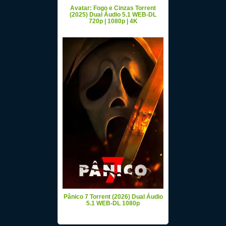
Avatar: Fogo e Cinzas Torrent
(2025) Dual Áudio 5.1 WEB-DL
720p | 1080p | 4K
Pânico 7 Torrent (2026) Dual Áudio
5.1 WEB-DL 1080p