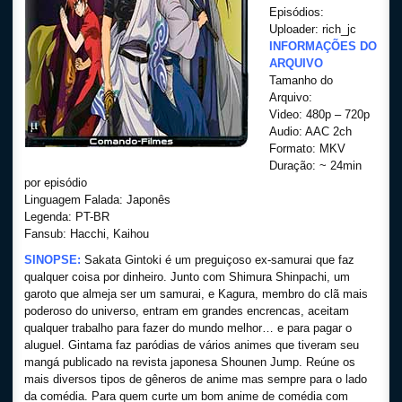
Episódios:
Uploader: rich_jc
INFORMAÇÕES DO
ARQUIVO
Tamanho do
Arquivo:
Video: 480p – 720p
Audio: AAC 2ch
Formato: MKV
Duração: ~ 24min
por episódio
Linguagem Falada: Japonês
Legenda: PT-BR
Fansub: Hacchi, Kaihou
SINOPSE:
Sakata Gintoki é um preguiçoso ex-samurai que faz
qualquer coisa por dinheiro. Junto com Shimura Shinpachi, um
garoto que almeja ser um samurai, e Kagura, membro do clã mais
poderoso do universo, entram em grandes encrencas, aceitam
qualquer trabalho para fazer do mundo melhor… e para pagar o
aluguel. Gintama faz paródias de vários animes que tiveram seu
mangá publicado na revista japonesa Shounen Jump. Reúne os
mais diversos tipos de gêneros de anime mas sempre para o lado
da comédia. Para quem curte um bom anime de comédia com