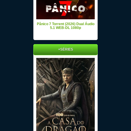
Pânico 7 Torrent (2026) Dual Áudio
5.1 WEB-DL 1080p
+SÉRIES