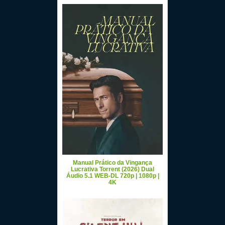
Manual Prático da Vingança
Lucrativa Torrent (2026) Dual
Áudio 5.1 WEB-DL 720p | 1080p |
4K