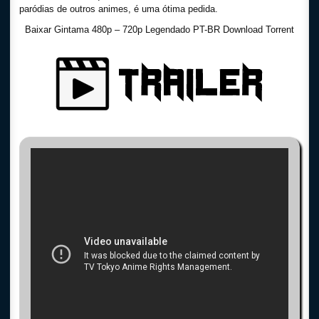
paródias de outros animes, é uma ótima pedida.
Baixar Gintama 480p – 720p Legendado PT-BR Download Torrent