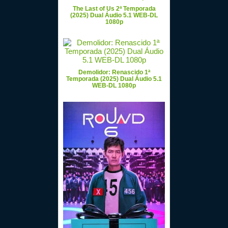
The Last of Us 2ª Temporada
(2025) Dual Áudio 5.1 WEB-DL
1080p
Demolidor: Renascido 1ª
Temporada (2025) Dual Áudio 5.1
WEB-DL 1080p