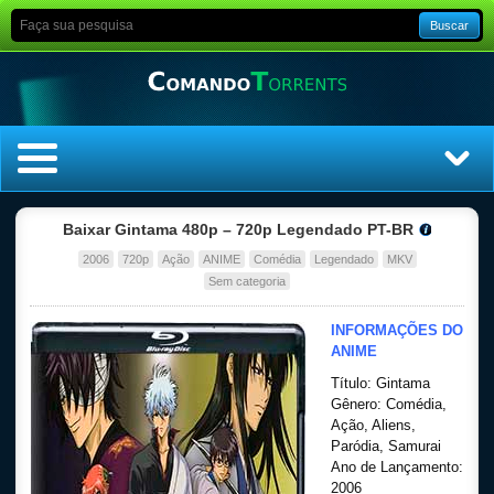
Buscar
Home
Baixar Gintama 480p – 720p Legendado PT-BR
2006
720p
Ação
ANIME
Comédia
Legendado
MKV
Top Filmes
Sem categoria
Top Séries
INFORMAÇÕES DO
ANIME
Filmes
Título: Gintama
Gênero: Comédia,
Dublado
Ação, Aliens,
Paródia, Samurai
Ano de Lançamento:
Legendado
2006