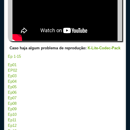
Caso haja algum problema de reprodução:
K-Lite-Codec-Pack
Ep 1-15
Ep01
EP02
Ep03
Ep04
Ep05
Ep06
Ep07
Ep08
Ep09
Ep10
Ep11
Ep12