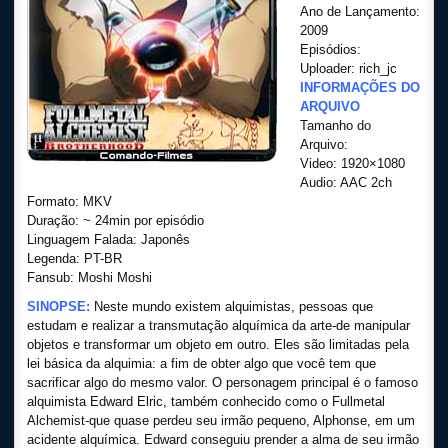
Ano de Lançamento:
2009
Episódios:
Uploader: rich_jc
INFORMAÇÕES DO
ARQUIVO
Tamanho do
Arquivo:
Video: 1920×1080
Audio: AAC 2ch
Formato: MKV
Duração: ~ 24min por episódio
Linguagem Falada: Japonês
Legenda: PT-BR
Fansub: Moshi Moshi
SINOPSE:
Neste mundo existem alquimistas, pessoas que
estudam e realizar a transmutação alquímica da arte-de manipular
objetos e transformar um objeto em outro. Eles são limitadas pela
lei básica da alquimia: a fim de obter algo que você tem que
sacrificar algo do mesmo valor. O personagem principal é o famoso
alquimista Edward Elric, também conhecido como o Fullmetal
Alchemist-que quase perdeu seu irmão pequeno, Alphonse, em um
acidente alquímica. Edward conseguiu prender a alma de seu irmão