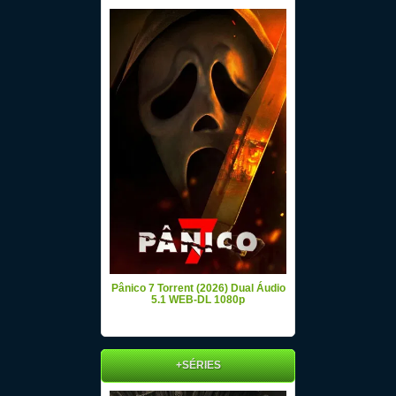
Pânico 7 Torrent (2026) Dual Áudio
5.1 WEB-DL 1080p
+SÉRIES