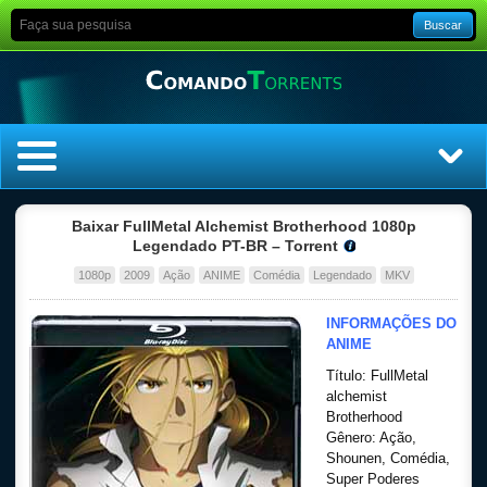
Buscar
Home
Baixar FullMetal Alchemist Brotherhood 1080p
Legendado PT-BR – Torrent
Top Filmes
1080p
2009
Ação
ANIME
Comédia
Legendado
MKV
Top Séries
INFORMAÇÕES DO
ANIME
Filmes
Título: FullMetal
alchemist
Brotherhood
Dublado
Gênero: Ação,
Shounen, Comédia,
Legendado
Super Poderes