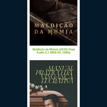
Maldição da Múmia (2026) Dual
Áudio 5.1 WEB-DL 1080p