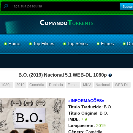
Buscar
Home
Top Filmes
Top Séries
Filmes
Du
B.O. (2019) Nacional 5.1 WEB-DL 1080p
1080p
2019
Comédia
Dublado
Filmes
MKV
Nacional
WEB-DL
»INFORMAÇÕES«
Título Traduzido
: B.O.
Título Original
: B.O.
IMDb
:
7.9
Lançamento:
2019
Gênero
: Comédia