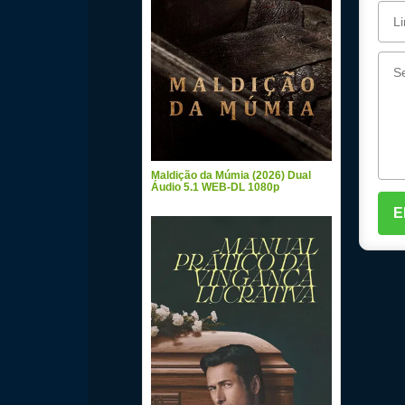
Maldição da Múmia (2026) Dual
Áudio 5.1 WEB-DL 1080p