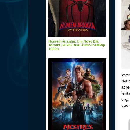
Homem-Aranha: Um Novo Dia
Torrent (2026) Dual Áudio CAMRip
1080p
jove
real
acre
tent
orça
que 