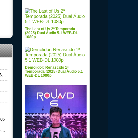
The Last of Us 2ª Temporada
(2025) Dual Áudio 5.1 WEB-DL
1080p
Demolidor: Renascido 1ª
Temporada (2025) Dual Áudio 5.1
0p
WEB-DL 1080p
80p
p