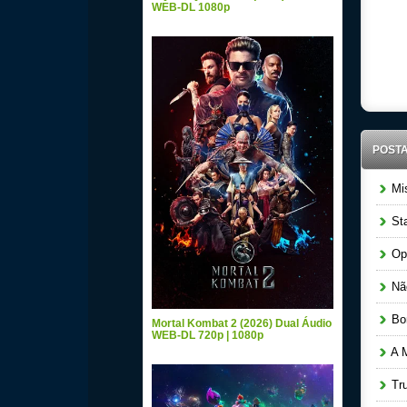
WEB-DL 1080p
POST
Mis
Sta
Ope
Não
Bom
Mortal Kombat 2 (2026) Dual Áudio
WEB-DL 720p | 1080p
A M
Tru