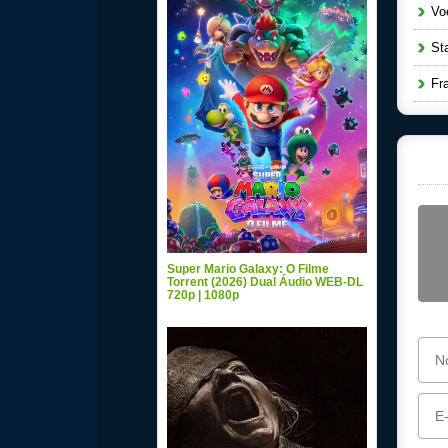
Voe
Star
Fra
Super Mario Galaxy: O Filme
Torrent (2026) Dual Áudio WEB-DL
720p | 1080p