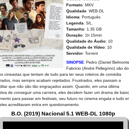
Formato
: MKV
Qualidade
: WEB-DL
Idioma
: Português
Legenda
: S/L.
Tamanho
: 1.35 GB
Duração
: 1h 15min
Qualidade do Áudio
: 10
Qualidade de Vídeo
: 10
Servidor
: Torrent
SINOPSE
: Pedro (Daniel Belmonte
Fabricio (André Pellegrino) são do
ns cineastas que tentam de tudo para ter seus roteiros de comédia
izados, mas sempre acabam rejeitados. Frustrados, eles passam a
ditar que não são tão engraçados assim. Quando, em uma última
ativa de conseguir uma carreira, eles decidem fazer um drama de baix
mento para passar em festivais, seu futuro no cinema engata e tudo 
eles acreditavam entra em questionamento.
B.O. (2019) Nacional 5.1 WEB-DL 1080p