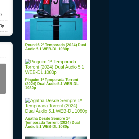
0p
80p
Round 6 2ª Temporada (2024) Dual
Áudio 5.1 WEB-DL 1080p
Pinguim 1ª Temporada Torrent
(2024) Dual Áudio 5.1 WEB-DL
1080p
Agatha Desde Sempre 1ª
Temporada Torrent (2024) Dual
Áudio 5.1 WEB-DL 1080p