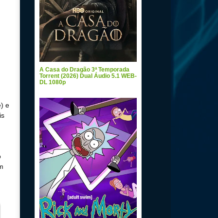
A Casa do Dragão 3ª Temporada
Torrent (2026) Dual Áudio 5.1 WEB-
DL 1080p
) e
is
o
em