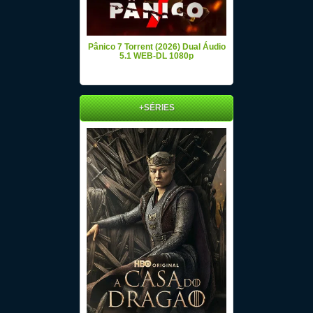
Pânico 7 Torrent (2026) Dual Áudio
5.1 WEB-DL 1080p
+SÉRIES