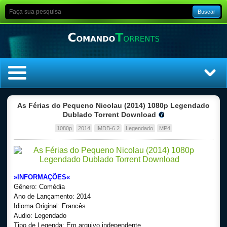
Buscar
Home
As Férias do Pequeno Nicolau (2014) 1080p Legendado
Dublado Torrent Download
Top Filmes
1080p
2014
IMDB-6.2
Legendado
MP4
Top Séries
Filmes
»INFORMAÇÕES«
Gênero: Comédia
Dublado
Ano de Lançamento: 2014
Idioma Original: Francês
Audio: Legendado
Legendado
Tipo de Legenda: Em arquivo independente