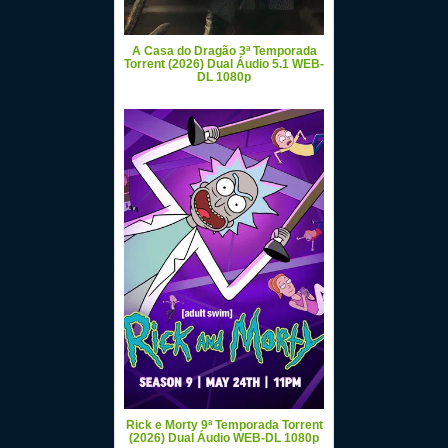
A Casa do Dragão 3ª Temporada
Torrent (2026) Dual Áudio 5.1 WEB-
DL 1080p
Rick e Morty 9ª Temporada Torrent
(2026) Dual Áudio WEB-DL 1080p