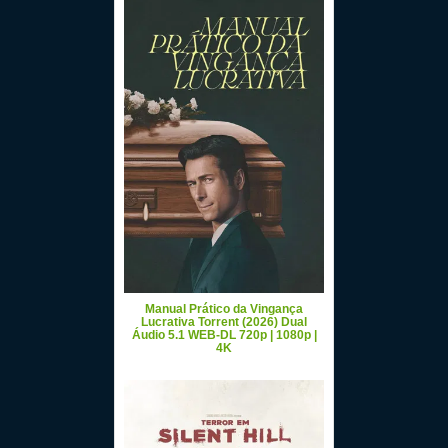
Manual Prático da Vingança
Lucrativa Torrent (2026) Dual
Áudio 5.1 WEB-DL 720p | 1080p |
4K