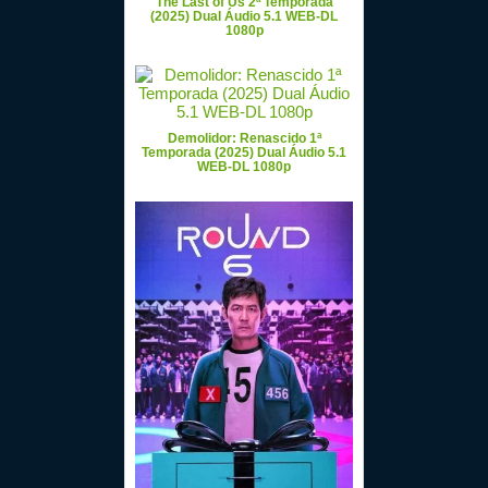
The Last of Us 2ª Temporada
(2025) Dual Áudio 5.1 WEB-DL
1080p
Demolidor: Renascido 1ª
Temporada (2025) Dual Áudio 5.1
WEB-DL 1080p