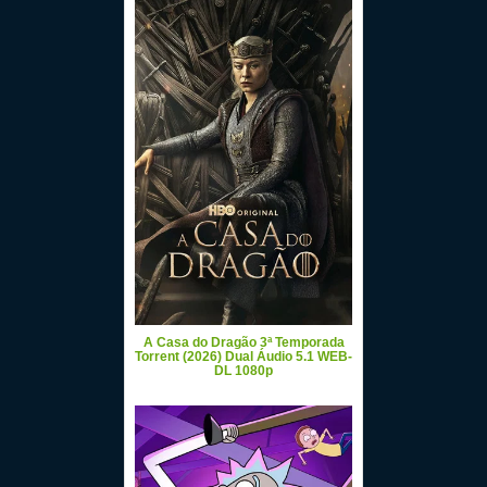
A Casa do Dragão 3ª Temporada
Torrent (2026) Dual Áudio 5.1 WEB-
DL 1080p