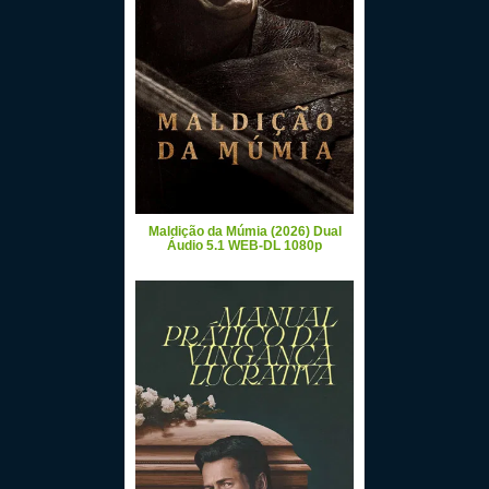
Maldição da Múmia (2026) Dual
Áudio 5.1 WEB-DL 1080p