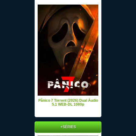
Pânico 7 Torrent (2026) Dual Áudio
5.1 WEB-DL 1080p
+SÉRIES