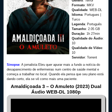
Gênero
: Terror
Formato
: MKV
Qualidade
: WEB-DL
Idioma
: Portugues |
Turco
Legenda
: Português
Tamanho
: 2.05 GB
Duração
: 1h 27min
Qualidade do Áudio
:
10
Qualidade de Vídeo
:
10
Servidor
: Torrent
Sinopse
: A jornalista Ebru quer apurar mais a fundo a notícia do
desaparecimento de enfermeiras num centro de saúde mental e
começa a trabalhar no local. Quando ela pensa que seu plano está
dando certo, ela se vê como mais uma paciente.
Amaldiçoada 3 – O Amuleto (2023) Dual
Áudio WEB-DL 1080p