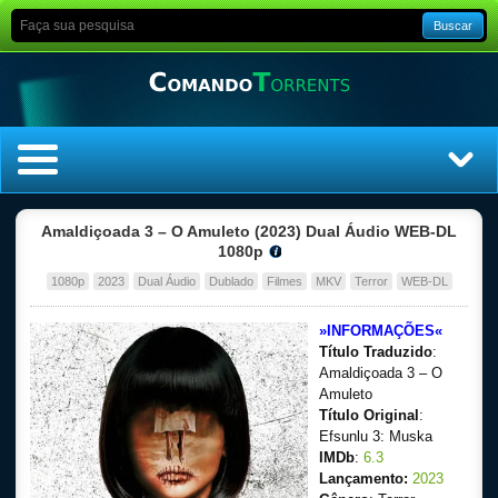
Buscar
Home
Amaldiçoada 3 – O Amuleto (2023) Dual Áudio WEB-DL
1080p
Top Filmes
1080p
2023
Dual Áudio
Dublado
Filmes
MKV
Terror
WEB-DL
Top Séries
»INFORMAÇÕES«
Título Traduzido
:
Amaldiçoada 3 – O
Filmes
Amuleto
Título Original
:
Dublado
Efsunlu 3: Muska
IMDb
:
6.3
Lançamento:
2023
Legendado