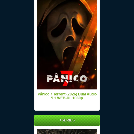
Pânico 7 Torrent (2026) Dual Áudio
5.1 WEB-DL 1080p
+SÉRIES