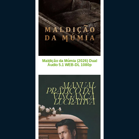
Maldição da Múmia (2026) Dual
Áudio 5.1 WEB-DL 1080p