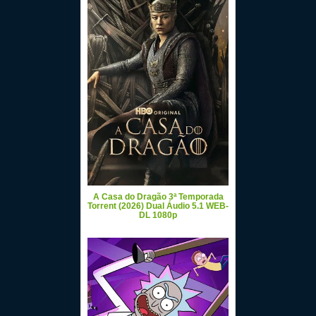
A Casa do Dragão 3ª Temporada
Torrent (2026) Dual Áudio 5.1 WEB-
DL 1080p