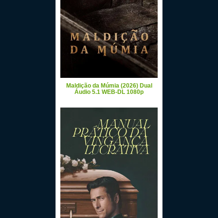
Maldição da Múmia (2026) Dual
Áudio 5.1 WEB-DL 1080p