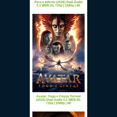
Para o Inferno (2026) Dual Áudio
5.1 WEB-DL 720p | 1080p | 4K
Avatar: Fogo e Cinzas Torrent
(2025) Dual Áudio 5.1 WEB-DL
720p | 1080p | 4K