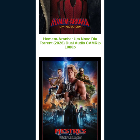
Homem-Aranha: Um Novo Dia
Torrent (2026) Dual Áudio CAMRip
1080p