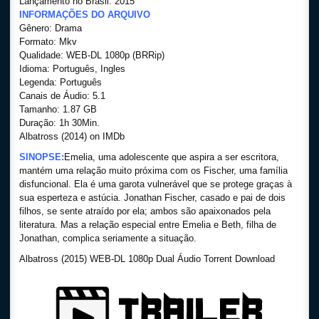
Lançamento no Brasil: 2015
INFORMAÇÕES DO ARQUIVO
Gênero: Drama
Formato: Mkv
Qualidade: WEB-DL 1080p (BRRip)
Idioma: Português, Ingles
Legenda: Português
Canais de Áudio: 5.1
Tamanho: 1.87 GB
Duração: 1h 30Min.
Albatross (2014) on IMDb
SINOPSE:
Emelia, uma adolescente que aspira a ser escritora,
mantém uma relação muito próxima com os Fischer, uma família
disfuncional. Ela é uma garota vulnerável que se protege graças à
sua esperteza e astúcia. Jonathan Fischer, casado e pai de dois
filhos, se sente atraído por ela; ambos são apaixonados pela
literatura. Mas a relação especial entre Emelia e Beth, filha de
Jonathan, complica seriamente a situação.
Albatross (2015) WEB-DL 1080p Dual Áudio Torrent Download