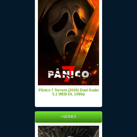
Pânico 7 Torrent (2026) Dual Áudio
5.1 WEB-DL 1080p
+SÉRIES