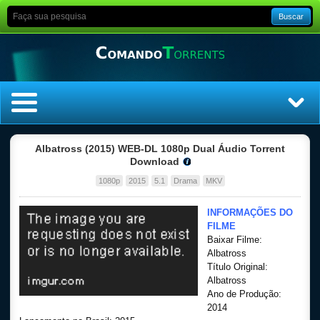
Buscar
Home
Albatross (2015) WEB-DL 1080p Dual Áudio Torrent
Download
Top Filmes
1080p
2015
5.1
Drama
MKV
Top Séries
INFORMAÇÕES DO
FILME
Baixar Filme:
Filmes
Albatross
Título Original:
Dublado
Albatross
Ano de Produção:
2014
Legendado