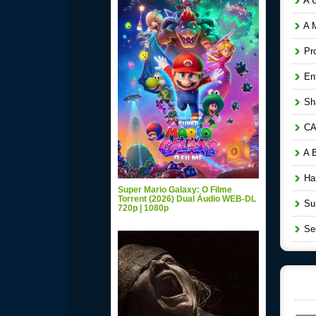
A Ú
A M
Pro
Ent
Sha
CAM
A B
Hau
Super Mario Galaxy: O Filme
Torrent (2026) Dual Áudio WEB-DL
Sun
720p | 1080p
Seu