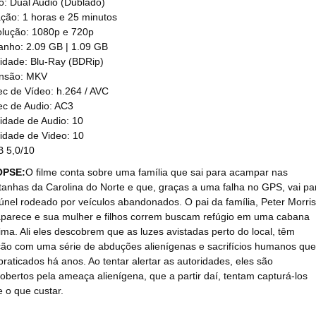
o: Dual Audio (Dublado)
ção: 1 horas e 25 minutos
lução: 1080p e 720p
nho: 2.09 GB | 1.09 GB
idade: Blu-Ray (BDRip)
nsão: MKV
c de Vídeo: h.264 / AVC
c de Audio: AC3
idade de Audio: 10
idade de Video: 10
 5,0/10
OPSE:
O filme conta sobre uma família que sai para acampar nas
anhas da Carolina do Norte e que, graças a uma falha no GPS, vai pa
únel rodeado por veículos abandonados. O pai da família, Peter Morris
parece e sua mulher e filhos correm buscam refúgio em uma cabana
ima. Ali eles descobrem que as luzes avistadas perto do local, têm
ção com uma série de abduções alienígenas e sacrifícios humanos que
praticados há anos. Ao tentar alertar as autoridades, eles são
obertos pela ameaça alienígena, que a partir daí, tentam capturá-los
e o que custar.