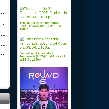
nda
The Last of Us 2ª Temporada
nda
(2025) Dual Áudio 5.1 WEB-DL
1080p
nda
nda
Demolidor: Renascido 1ª
nda
Temporada (2025) Dual Áudio 5.1
WEB-DL 1080p
ual