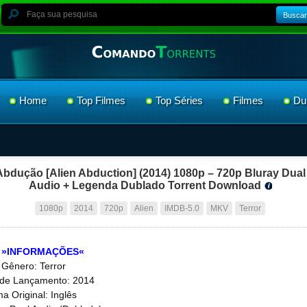
Buscar
Home
Top Filmes
Top Séries
Filmes
Du
Abdução [Alien Abduction] (2014) 1080p – 720p Bluray Dual
Audio + Legenda Dublado Torrent Download
1080p
2014
720p
Alien
IMDB-5.0
MKV
Terror
»INFORMAÇÕES«
Gênero: Terror
de Lançamento: 2014
ma Original: Inglês