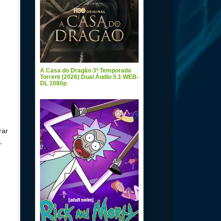
A Casa do Dragão 3ª Temporada
Torrent (2026) Dual Áudio 5.1 WEB-
DL 1080p
rar
,