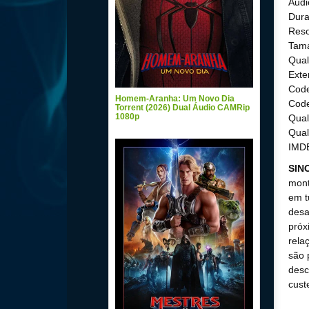
Audi
Dura
Reso
Tama
Qual
Exte
Code
Homem-Aranha: Um Novo Dia
Code
Torrent (2026) Dual Áudio CAMRip
1080p
Qual
Qual
IMDB
SIN
mont
em t
desa
próx
rela
são 
desc
cust