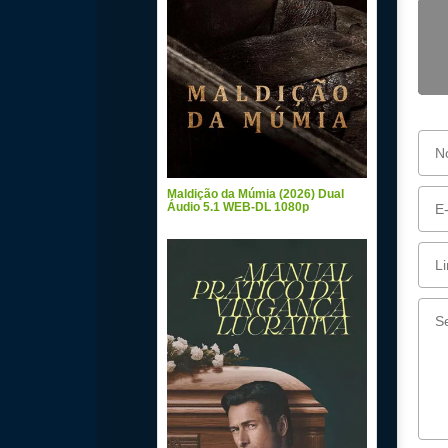
Maldição da Múmia (2026) Dual
Áudio 5.1 WEB-DL 1080p