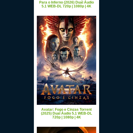
Para o Inferno (2026) Dual Áudio
5.1 WEB-DL 720p | 1080p | 4K
Avatar: Fogo e Cinzas Torrent
(2025) Dual Áudio 5.1 WEB-DL
720p | 1080p | 4K