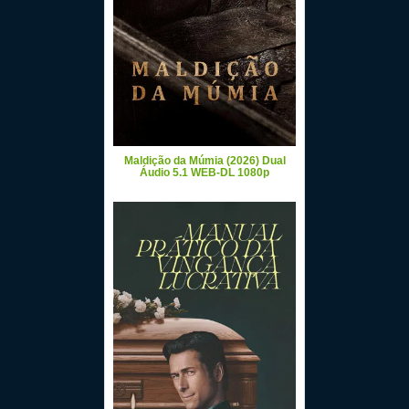
Maldição da Múmia (2026) Dual
Áudio 5.1 WEB-DL 1080p