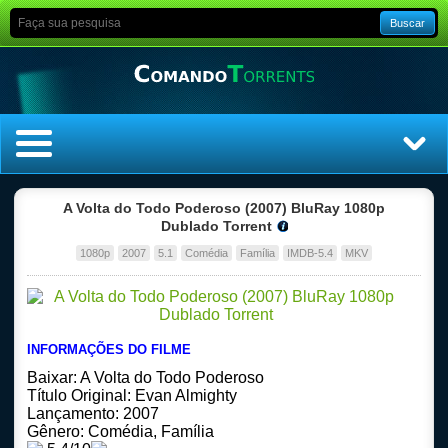
Buscar
Home
A Volta do Todo Poderoso (2007) BluRay 1080p
Dublado Torrent
Top Filmes
1080p
2007
5.1
Comédia
Família
IMDB-5.4
MKV
Top Séries
Filmes
INFORMAÇÕES DO FILME
Baixar: A Volta do Todo Poderoso
Dublado
Título Original: Evan Almighty
Lançamento: 2007
Gênero: Comédia, Família
Legendado