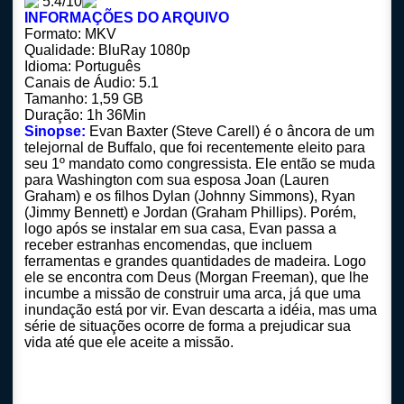
5.4/10
INFORMAÇÕES DO ARQUIVO
Formato: MKV
Qualidade: BluRay 1080p
Idioma: Português
Canais de Áudio: 5.1
Tamanho: 1,59 GB
Duração: 1h 36Min
Sinopse:
Evan Baxter (Steve Carell) é o âncora de um
telejornal de Buffalo, que foi recentemente eleito para
seu 1º mandato como congressista. Ele então se muda
para Washington com sua esposa Joan (Lauren
Graham) e os filhos Dylan (Johnny Simmons), Ryan
(Jimmy Bennett) e Jordan (Graham Phillips). Porém,
logo após se instalar em sua casa, Evan passa a
receber estranhas encomendas, que incluem
ferramentas e grandes quantidades de madeira. Logo
ele se encontra com Deus (Morgan Freeman), que lhe
incumbe a missão de construir uma arca, já que uma
inundação está por vir. Evan descarta a idéia, mas uma
série de situações ocorre de forma a prejudicar sua
vida até que ele aceite a missão.