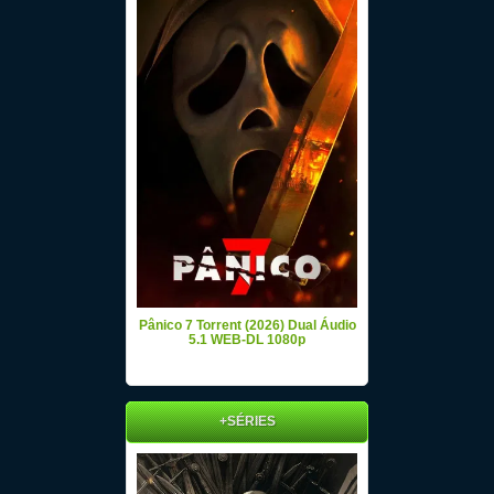
Pânico 7 Torrent (2026) Dual Áudio
5.1 WEB-DL 1080p
+SÉRIES