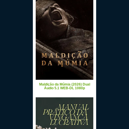
Maldição da Múmia (2026) Dual
Áudio 5.1 WEB-DL 1080p