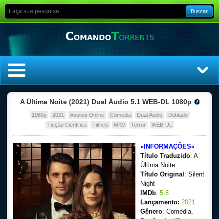
Buscar
Home
A Última Noite (2021) Dual Áudio 5.1 WEB-DL 1080p
1080p
2021
Assistir Online
Comédia
Dual Áudio
Dublado
Top Filmes
Ficção Cientifica
Filmes
MKV
Terror
WEB-DL
Top Séries
»INFORMAÇÕES«
Título Traduzido
: A
Filmes
Última Noite
Título Original
: Silent
Night
Dublado
IMDb
:
5.8
Lançamento:
2021
Legendado
Gênero
: Comédia,