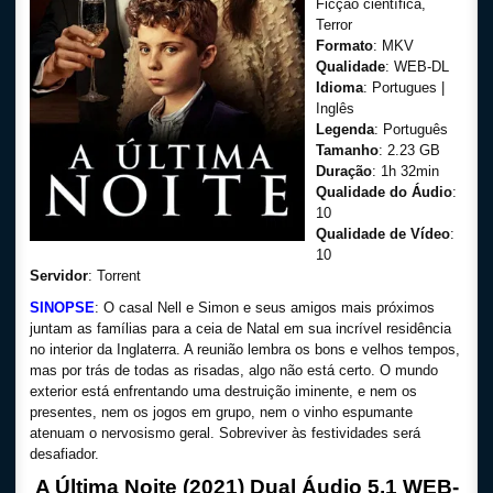
Ficção científica,
Terror
Formato
: MKV
Qualidade
: WEB-DL
Idioma
: Portugues |
Inglês
Legenda
: Português
Tamanho
: 2.23 GB
Duração
: 1h 32min
Qualidade do Áudio
:
10
Qualidade de Vídeo
:
10
Servidor
: Torrent
SINOPSE
: O casal Nell e Simon e seus amigos mais próximos
juntam as famílias para a ceia de Natal em sua incrível residência
no interior da Inglaterra. A reunião lembra os bons e velhos tempos,
mas por trás de todas as risadas, algo não está certo. O mundo
exterior está enfrentando uma destruição iminente, e nem os
presentes, nem os jogos em grupo, nem o vinho espumante
atenuam o nervosismo geral. Sobreviver às festividades será
desafiador.
A Última Noite (2021) Dual Áudio 5.1 WEB-