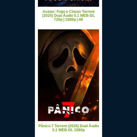
Avatar: Fogo e Cinzas Torrent
(2025) Dual Áudio 5.1 WEB-DL
720p | 1080p | 4K
Pânico 7 Torrent (2026) Dual Áudio
5.1 WEB-DL 1080p