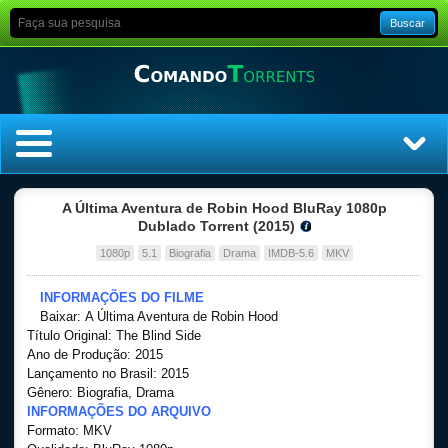
Buscar
Home
A Última Aventura de Robin Hood BluRay 1080p
Dublado Torrent (2015)
Top Filmes
1080p
5.1
Biografia
Drama
IMDB-5.6
MKV
Top Séries
INFORMAÇÕES DO FILME
Baixar: A Última Aventura de Robin Hood
Título Original: The Blind Side
Filmes
Ano de Produção: 2015
Lançamento no Brasil: 2015
Dublado
Gênero: Biografia, Drama
INFORMAÇÕES DO ARQUIVO
Formato: MKV
Legendado