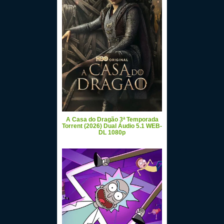
A Casa do Dragão 3ª Temporada
Torrent (2026) Dual Áudio 5.1 WEB-
DL 1080p