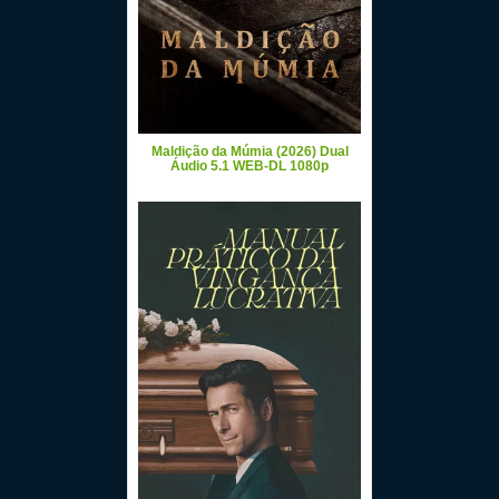
Maldição da Múmia (2026) Dual
Áudio 5.1 WEB-DL 1080p