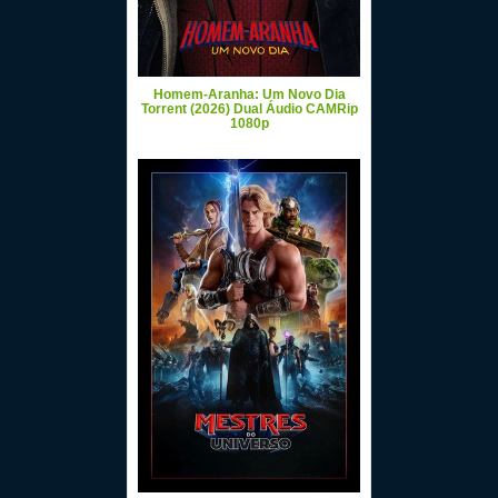
Homem-Aranha: Um Novo Dia
Torrent (2026) Dual Áudio CAMRip
1080p