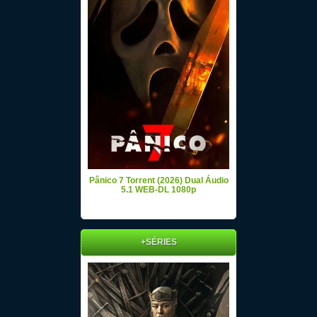
Pânico 7 Torrent (2026) Dual Áudio
5.1 WEB-DL 1080p
+SÉRIES