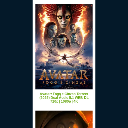
Avatar: Fogo e Cinzas Torrent
(2025) Dual Áudio 5.1 WEB-DL
720p | 1080p | 4K