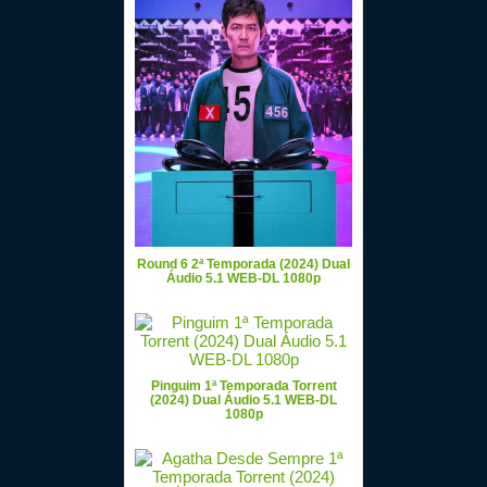
Round 6 2ª Temporada (2024) Dual
Áudio 5.1 WEB-DL 1080p
Pinguim 1ª Temporada Torrent
(2024) Dual Áudio 5.1 WEB-DL
1080p