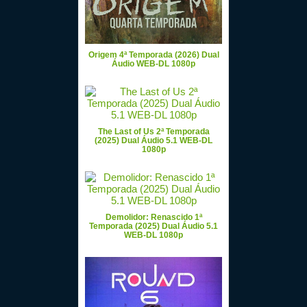
Origem 4ª Temporada (2026) Dual
Áudio WEB-DL 1080p
The Last of Us 2ª Temporada
(2025) Dual Áudio 5.1 WEB-DL
1080p
Demolidor: Renascido 1ª
Temporada (2025) Dual Áudio 5.1
WEB-DL 1080p