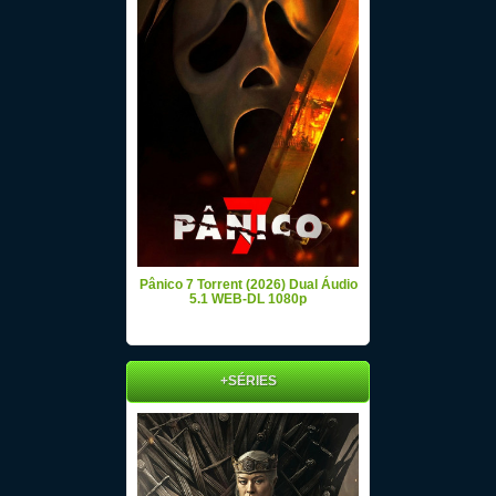
Pânico 7 Torrent (2026) Dual Áudio
5.1 WEB-DL 1080p
+SÉRIES