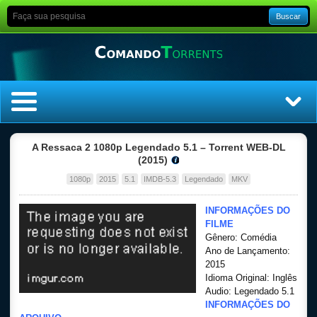
Buscar
Home
A Ressaca 2 1080p Legendado 5.1 – Torrent WEB-DL
(2015)
Top Filmes
1080p
2015
5.1
IMDB-5.3
Legendado
MKV
Top Séries
INFORMAÇÕES DO
FILME
Gênero: Comédia
Filmes
Ano de Lançamento:
2015
Dublado
Idioma Original: Inglês
Audio: Legendado 5.1
INFORMAÇÕES DO
Legendado