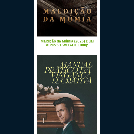
Maldição da Múmia (2026) Dual
Áudio 5.1 WEB-DL 1080p