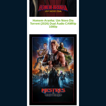
Homem-Aranha: Um Novo Dia
Torrent (2026) Dual Áudio CAMRip
1080p