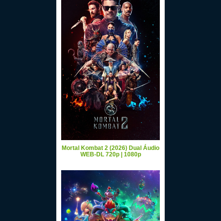
Mortal Kombat 2 (2026) Dual Áudio
WEB-DL 720p | 1080p