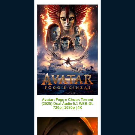
Avatar: Fogo e Cinzas Torrent
(2025) Dual Áudio 5.1 WEB-DL
720p | 1080p | 4K