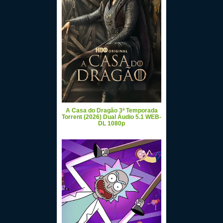
A Casa do Dragão 3ª Temporada
Torrent (2026) Dual Áudio 5.1 WEB-
DL 1080p