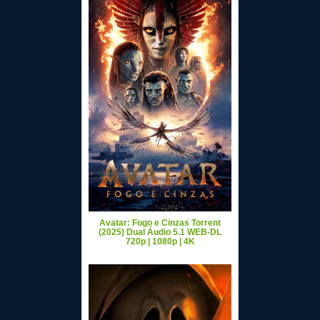
Avatar: Fogo e Cinzas Torrent
(2025) Dual Áudio 5.1 WEB-DL
720p | 1080p | 4K