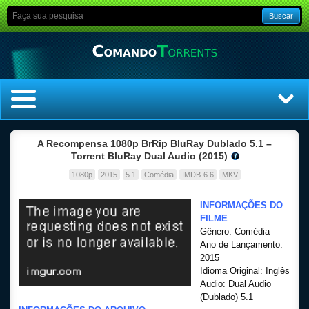
Buscar
Home
A Recompensa 1080p BrRip BluRay Dublado 5.1 –
Torrent BluRay Dual Audio (2015)
Top Filmes
1080p
2015
5.1
Comédia
IMDB-6.6
MKV
Top Séries
INFORMAÇÕES DO
FILME
Gênero: Comédia
Filmes
Ano de Lançamento:
2015
Dublado
Idioma Original: Inglês
Audio: Dual Audio
(Dublado) 5.1
Legendado