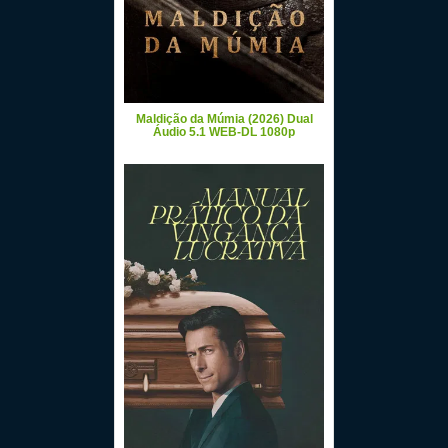
Maldição da Múmia (2026) Dual
Áudio 5.1 WEB-DL 1080p