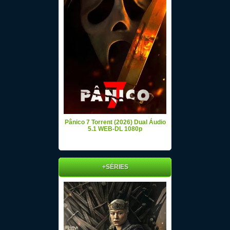
Pânico 7 Torrent (2026) Dual Áudio
5.1 WEB-DL 1080p
+SÉRIES