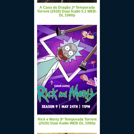
A Casa do Dragão 3ª Temporada
Torrent (2026) Dual Áudio 5.1 WEB-
DL 1080p
Rick e Morty 9ª Temporada Torrent
(2026) Dual Áudio WEB-DL 1080p