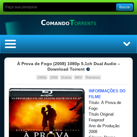
Buscar
Home
À Prova de Fogo (2008) 1080p 5.1ch Dual Audio –
Download Torrent
Top Filmes
1080p
2008
Drama
MKV
Romance
Top Séries
INFORMAÇÕES DO
FILME
Título: À Prova de
Filmes
Fogo
Título Original:
Dublado
Fireproof
Ano de Produção:
2008
Legendado