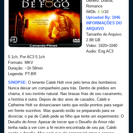
Gênero: Drama,
Romance
IMDb:
6.5
/10
Uploaded By: 1046
INFORMAÇÕES DO
ARQUIVO
Tamanho do Arquivo:
2.88 GB
Video: 1920×1040
Audio: Eng AC3
5.1ch, Por AC3 5.1ch
Formato: MKV
Duração: ~1h 58min
Legenda: PT-BR
SINOPSE:
O tenente Caleb Holt vive pelo lema dos bombeiros:
Nunca deixar um companheiro para trás. Dentro de prédios em
chama, é seu instinto natural. Nas brasas frias de seu casamento,
a história é outra. Depois de dez anos de casados, Caleb e
Catherine Holt se distanciaram tanto que estão prontos para seguir
em frente sozinhos. Mas quando estão se preparando para se
divorciar, o pai de Caleb pede ao filho que tente um experimento: O
Desafio do Amor. Apesar de torcer que o Desafio do Amor não
tenha nada a ver com a fé recém-encontrada de seu pai, Caleb