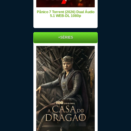
Pânico 7 Torrent (2026) Dual Áudio
5.1 WEB-DL 1080p
+SÉRIES