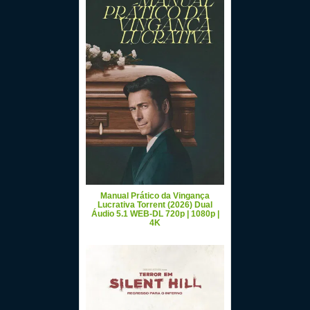
Manual Prático da Vingança
Lucrativa Torrent (2026) Dual
Áudio 5.1 WEB-DL 720p | 1080p |
4K