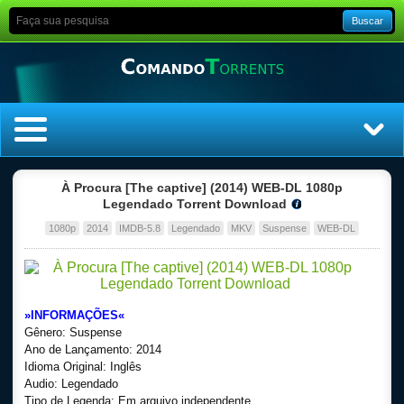
Buscar
Home
À Procura [The captive] (2014) WEB-DL 1080p
Legendado Torrent Download
Top Filmes
1080p
2014
IMDB-5.8
Legendado
MKV
Suspense
WEB-DL
Top Séries
Filmes
»INFORMAÇÕES«
Gênero: Suspense
Dublado
Ano de Lançamento: 2014
Idioma Original: Inglês
Audio: Legendado
Legendado
Tipo de Legenda: Em arquivo independente