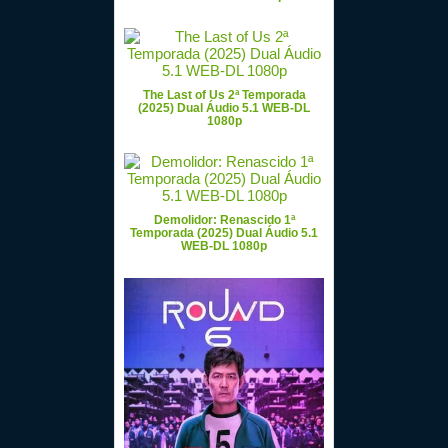
The Last of Us 2ª Temporada
(2025) Dual Áudio 5.1 WEB-DL
1080p
Demolidor: Renascido 1ª
Temporada (2025) Dual Áudio 5.1
WEB-DL 1080p