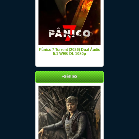
Pânico 7 Torrent (2026) Dual Áudio
5.1 WEB-DL 1080p
+SÉRIES