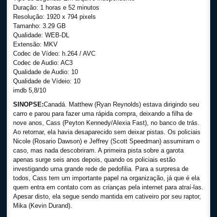
Duração: 1 horas e 52 minutos
Resolução: 1920 x 794 pixels
Tamanho: 3.29 GB
Qualidade: WEB-DL
Extensão: MKV
Codec de Vídeo: h.264 / AVC
Codec de Audio: AC3
Qualidade de Audio: 10
Qualidade de Vídeio: 10
imdb 5,8/10
SINOPSE:
Canadá. Matthew (Ryan Reynolds) estava dirigindo seu
carro e parou para fazer uma rápida compra, deixando a filha de
nove anos, Cass (Peyton Kennedy/Alexia Fast), no banco de trás.
Ao retornar, ela havia desaparecido sem deixar pistas. Os policiais
Nicole (Rosario Dawson) e Jeffrey (Scott Speedman) assumiram o
caso, mas nada descobriram. A primeira pista sobre a garota
apenas surge seis anos depois, quando os policiais estão
investigando uma grande rede de pedofilia. Para a surpresa de
todos, Cass tem um importante papel na organização, já que é ela
quem entra em contato com as crianças pela internet para atraí-las.
Apesar disto, ela segue sendo mantida em cativeiro por seu raptor,
Mika (Kevin Durand).