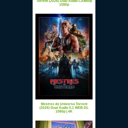
Torrent (2026) Dual Áudio CAMRip
1080p
Mestres do Universo Torrent
(2026) Dual Áudio 5.1 WEB-DL
1080p | 4K