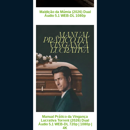
Maldição da Múmia (2026) Dual
Áudio 5.1 WEB-DL 1080p
Manual Prático da Vingança
Lucrativa Torrent (2026) Dual
Áudio 5.1 WEB-DL 720p | 1080p |
4K