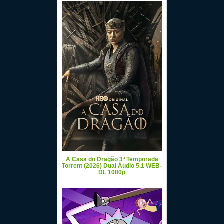
A Casa do Dragão 3ª Temporada
Torrent (2026) Dual Áudio 5.1 WEB-
DL 1080p