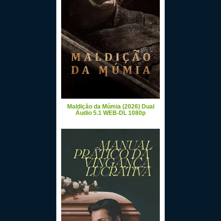
Maldição da Múmia (2026) Dual
Áudio 5.1 WEB-DL 1080p