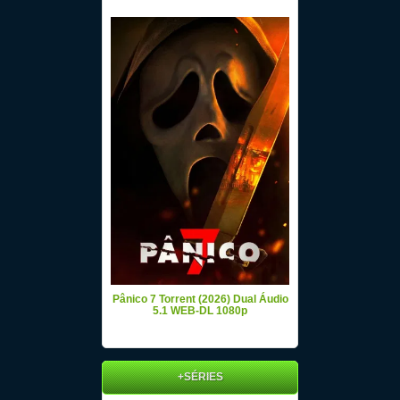
Pânico 7 Torrent (2026) Dual Áudio
5.1 WEB-DL 1080p
+SÉRIES