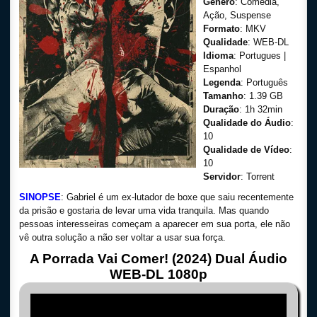
Gênero
: Comédia,
Ação, Suspense
Formato
: MKV
Qualidade
: WEB-DL
Idioma
: Portugues |
Espanhol
Legenda
: Português
Tamanho
: 1.39 GB
Duração
: 1h 32min
Qualidade do Áudio
:
10
Qualidade de Vídeo
:
10
Servidor
: Torrent
SINOPSE
: Gabriel é um ex-lutador de boxe que saiu recentemente
da prisão e gostaria de levar uma vida tranquila. Mas quando
pessoas interesseiras começam a aparecer em sua porta, ele não
vê outra solução a não ser voltar a usar sua força.
A Porrada Vai Comer! (2024) Dual Áudio
WEB-DL 1080p