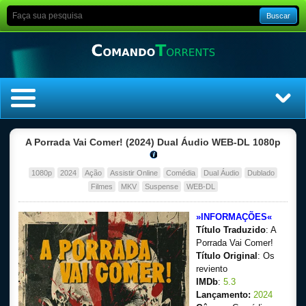
Buscar
Home
A Porrada Vai Comer! (2024) Dual Áudio WEB-DL 1080p
Top Filmes
1080p
2024
Ação
Assistir Online
Comédia
Dual Áudio
Dublado
Filmes
MKV
Suspense
WEB-DL
Top Séries
»INFORMAÇÕES«
Título Traduzido
: A
Filmes
Porrada Vai Comer!
Título Original
: Os
Dublado
reviento
IMDb
:
5.3
Legendado
Lançamento:
2024