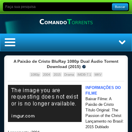
Buscar
Home
A Paixão de Cristo BluRay 1080p Dual Áudio Torrent
Download (2015)
Top Filmes
1080p
2004
2015
Drama
IMDB-7.1
MKV
Top Séries
INFORMAÇÕES DO
FILME
Baixar Filme: A
Filmes
Paixão de Cristo
Título Original: The
Dublado
Passion of the Christ
Lançamento no Brasil:
2015 Dublado
Legendado