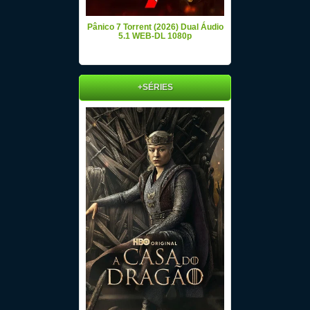
Pânico 7 Torrent (2026) Dual Áudio
5.1 WEB-DL 1080p
+SÉRIES