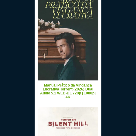
Manual Prático da Vingança
Lucrativa Torrent (2026) Dual
Áudio 5.1 WEB-DL 720p | 1080p |
4K