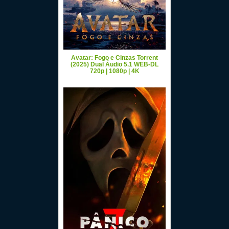
Avatar: Fogo e Cinzas Torrent
(2025) Dual Áudio 5.1 WEB-DL
720p | 1080p | 4K