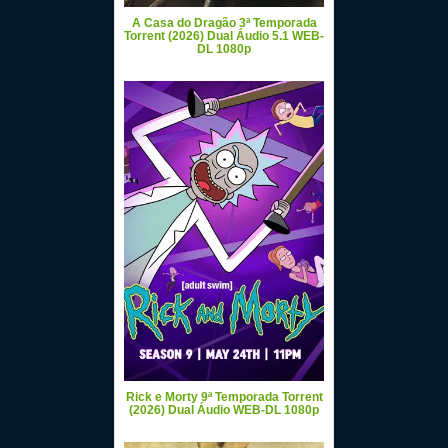
A Casa do Dragão 3ª Temporada
Torrent (2026) Dual Áudio 5.1 WEB-
DL 1080p
Rick e Morty 9ª Temporada Torrent
(2026) Dual Áudio WEB-DL 1080p