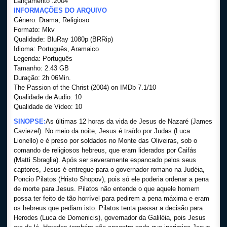
Lançamento :2004
INFORMAÇÕES DO ARQUIVO
Gênero: Drama, Religioso
Formato: Mkv
Qualidade: BluRay 1080p (BRRip)
Idioma: Português, Aramaico
Legenda: Português
Tamanho: 2.43 GB
Duração: 2h 06Min.
The Passion of the Christ (2004) on IMDb 7.1/10
Qualidade de Audio: 10
Qualidade de Video: 10
SINOPSE:
As últimas 12 horas da vida de Jesus de Nazaré (James
Caviezel). No meio da noite, Jesus é traído por Judas (Luca
Lionello) e é preso por soldados no Monte das Oliveiras, sob o
comando de religiosos hebreus, que eram liderados por Caifás
(Matti Sbraglia). Após ser severamente espancado pelos seus
captores, Jesus é entregue para o governador romano na Judéia,
Poncio Pilatos (Hristo Shopov), pois só ele poderia ordenar a pena
de morte para Jesus. Pilatos não entende o que aquele homem
possa ter feito de tão horrível para pedirem a pena máxima e eram
os hebreus que pediam isto. Pilatos tenta passar a decisão para
Herodes (Luca de Domenicis), governador da Galiléia, pois Jesus