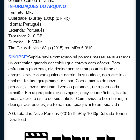
Gênero: Comédia, Drama
INFORMAÇÕES DO ARQUIVO
Formato: Mkv
Qualidade: BluRay 1080p (BRRip)
Idioma: Português
Legenda: Português
Tamanho: 2.16 GB
Duração: 1h 55Min.
The Girl with Nine Wigs (2015) on IMDb 6.9/10
SINOPSE:
Sophie havia começado há poucos meses seus estudos
universitários quando descobriu que estava com câncer. Para
enfrentar o problema, ela decide adotar uma postura firme e
corajosa: viver como qualquer garota da sua idade, com direito a
sonhos, festas, gargalhadas e sexo. Com o auxílio de nove
perucas, a jovem assume diversas personas, uma para cada
ocasião. Ela agora pode ser selvagem, sexy ou romântica, basta
trocar a cor e o estilo de seu cabelo. Com leveza e bom humor, a
doença, aos poucos, se torna mera coadjuvante em sua vida.
A Garota das Nove Perucas (2015) BluRay 1080p Dublado Torrent
Download