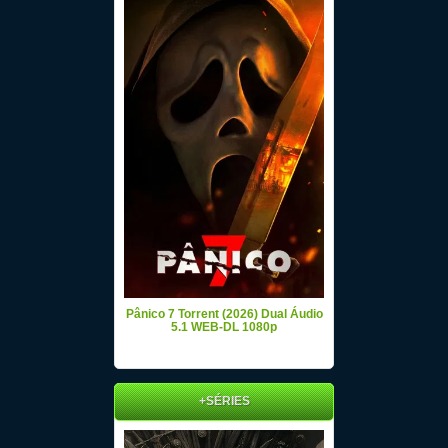
Pânico 7 Torrent (2026) Dual Áudio
5.1 WEB-DL 1080p
+SÉRIES