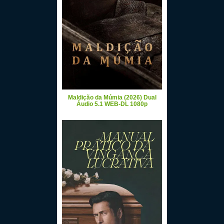
Maldição da Múmia (2026) Dual
Áudio 5.1 WEB-DL 1080p