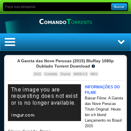
Buscar
Home
A Garota das Nove Perucas (2015) BluRay 1080p
Dublado Torrent Download
Top Filmes
2015
Comédia
Drama
IMDB-6.9
MKV
Top Séries
INFORMAÇÕES DO
FILME
Baixar Filme: A Garota
Filmes
das Nove Perucas
Título Original: Heute
Dublado
bin ich blond
Lançamento no Brasil:
2015
Legendado