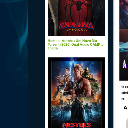
Homem-Aranha: Um Novo Dia
Torrent (2026) Dual Áudio CAMRip
1080p
de c
opin
proc
A