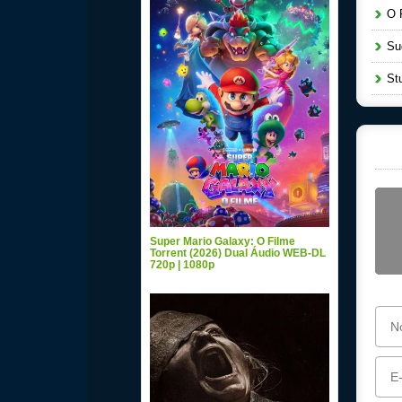
O P
Sug
Stu
Super Mario Galaxy: O Filme
Torrent (2026) Dual Áudio WEB-DL
720p | 1080p