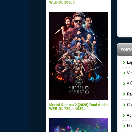
WEB-DL 1080p
POST
Lap
Vid
A Ú
Raq
Cor
Mortal Kombat 2 (2026) Dual Áudio
WEB-DL 720p | 1080p
Apr
Hun