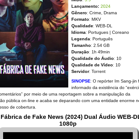
Lançamento:
2024
Gênero
: Crime, Drama
Formato
: MKV
Qualidade
: WEB-DL
Idioma
: Portugues | Coreano
Legenda
: Português
Tamanho
: 2.54 GB
Duração
: 1h 49min
Qualidade do Áudio
: 10
Qualidade de Vídeo
: 10
Servidor
: Torrent
SINOPSE
: O repórter Im Sang-jin f
informado da existência do “exérci
omentários” por meio de uma reportagem sobre a manipulação da
ião pública on-line e acaba se deparando com uma entidade enorme n
esso de cobertura.
 Fábrica de Fake News (2024) Dual Áudio WEB-D
1080p