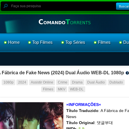
Buscar
Home
Top Filmes
Top Séries
Filmes
Du
 Fábrica de Fake News (2024) Dual Áudio WEB-DL 1080p
1080p
2024
Assistir Online
Crime
Drama
Dual Áudio
Dublado
Filmes
MKV
WEB-DL
»INFORMAÇÕES«
Título Traduzido
: A Fábrica de F
News
Título Original
: 댓글부대
IMDb
:
5.9