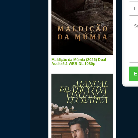
Maldição da Múmia (2026) Dual
Áudio 5.1 WEB-DL 1080p