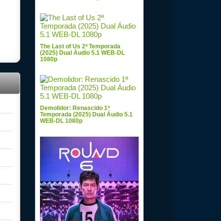
The Last of Us 2ª Temporada
(2025) Dual Áudio 5.1 WEB-DL
1080p
Demolidor: Renascido 1ª
Temporada (2025) Dual Áudio 5.1
WEB-DL 1080p