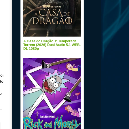
A Casa do Dragão 3ª Temporada
Torrent (2026) Dual Áudio 5.1 WEB-
DL 1080p
oi
to
o
L