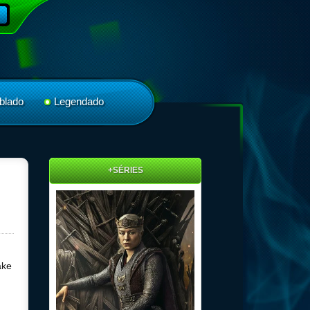
blado
Legendado
+SÉRIES
ake