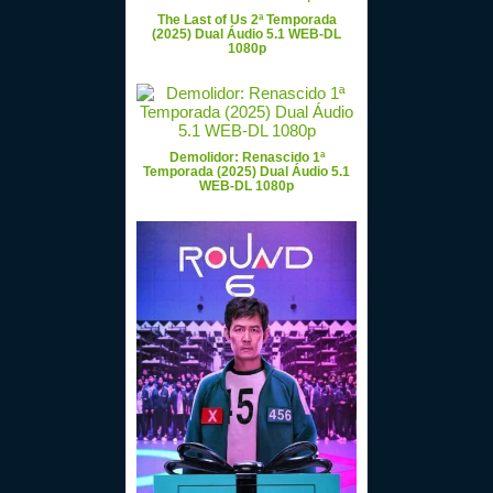
The Last of Us 2ª Temporada
(2025) Dual Áudio 5.1 WEB-DL
1080p
Demolidor: Renascido 1ª
Temporada (2025) Dual Áudio 5.1
WEB-DL 1080p