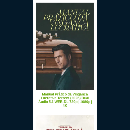
Manual Prático da Vingança
Lucrativa Torrent (2026) Dual
Áudio 5.1 WEB-DL 720p | 1080p |
4K