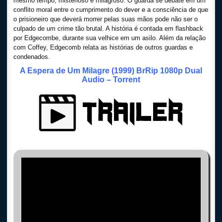
mesmo tempo, misterioso e milagroso. O guarda se debate em um
conflito moral entre o cumprimento do dever e a consciência de que
o prisioneiro que deverá morrer pelas suas mãos pode não ser o
culpado de um crime tão brutal. A história é contada em flashback
por Edgecombe, durante sua velhice em um asilo. Além da relação
com Coffey, Edgecomb relata as histórias de outros guardas e
condenados.
A Espera de Um Milagre (1999) BrRip 1080p Dual
Audio – Torrent