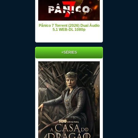
Pânico 7 Torrent (2026) Dual Áudio
5.1 WEB-DL 1080p
+SÉRIES