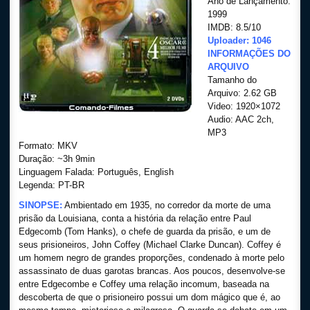
Ano de Lançamento:
1999
IMDB: 8.5/10
Uploader: 1046
INFORMAÇÕES DO
ARQUIVO
Tamanho do
Arquivo: 2.62 GB
Video: 1920×1072
Audio: AAC 2ch,
MP3
Formato: MKV
Duração: ~3h 9min
Linguagem Falada: Português, English
Legenda: PT-BR
SINOPSE:
Ambientado em 1935, no corredor da morte de uma
prisão da Louisiana, conta a história da relação entre Paul
Edgecomb (Tom Hanks), o chefe de guarda da prisão, e um de
seus prisioneiros, John Coffey (Michael Clarke Duncan). Coffey é
um homem negro de grandes proporções, condenado à morte pelo
assassinato de duas garotas brancas. Aos poucos, desenvolve-se
entre Edgecombe e Coffey uma relação incomum, baseada na
descoberta de que o prisioneiro possui um dom mágico que é, ao