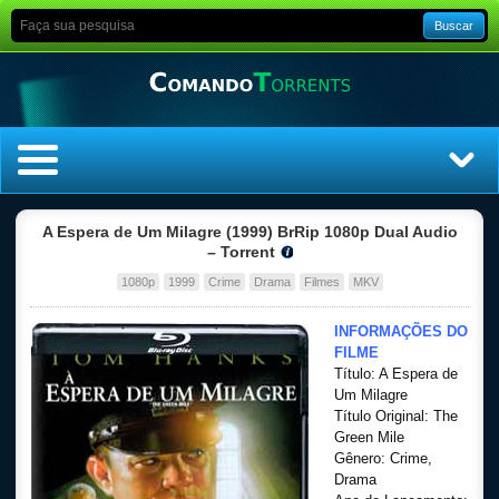
Buscar
Home
A Espera de Um Milagre (1999) BrRip 1080p Dual Audio
– Torrent
Top Filmes
1080p
1999
Crime
Drama
Filmes
MKV
Top Séries
INFORMAÇÕES DO
FILME
Título: A Espera de
Filmes
Um Milagre
Título Original: The
Dublado
Green Mile
Gênero: Crime,
Drama
Legendado