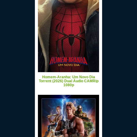
Homem-Aranha: Um Novo Dia
Torrent (2026) Dual Áudio CAMRip
1080p