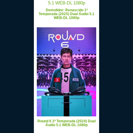
Demolidor: Renascido 1ª
Temporada (2025) Dual Áudio 5.1
WEB-DL 1080p
Round 6 2ª Temporada (2024) Dual
Áudio 5.1 WEB-DL 1080p