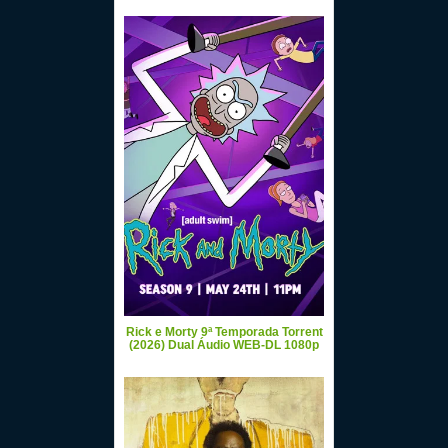
Rick e Morty 9ª Temporada Torrent
(2026) Dual Áudio WEB-DL 1080p