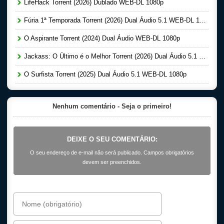
LifeHack Torrent (2026) Dublado WEB-DL 1080p
Fúria 1ª Temporada Torrent (2026) Dual Áudio 5.1 WEB-DL 1080p
O Aspirante Torrent (2024) Dual Áudio WEB-DL 1080p
Jackass: O Último é o Melhor Torrent (2026) Dual Áudio 5.1 WEB-DL 1080p
O Surfista Torrent (2025) Dual Áudio 5.1 WEB-DL 1080p
Nenhum comentário - Seja o primeiro!
DEIXE O SEU COMENTÁRIO:
O seu endereço de e-mail não será publicado. Campos obrigatórios
devem ser preenchidos.