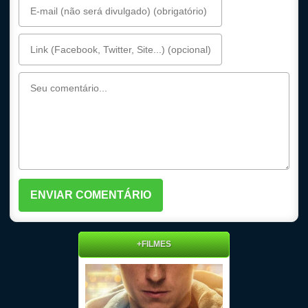
+FILMES