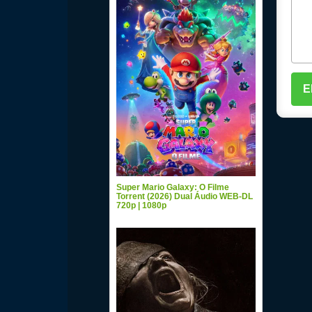
Super Mario Galaxy: O Filme
Torrent (2026) Dual Áudio WEB-DL
720p | 1080p