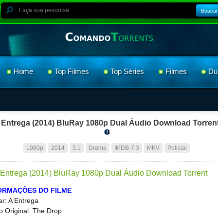
Buscar
Home
Top Filmes
Top Séries
Filmes
Du
 Entrega (2014) BluRay 1080p Dual Áudio Download Torren
1080p
2014
5.1
Drama
IMDB-7.3
MKV
Policial
ORMAÇÕES DO FILME
ar: A Entrega
lo Original: The Drop