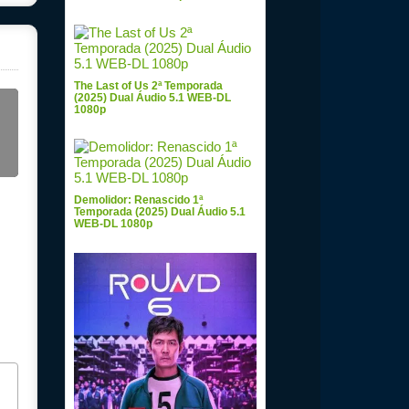
The Last of Us 2ª Temporada
(2025) Dual Áudio 5.1 WEB-DL
1080p
Demolidor: Renascido 1ª
Temporada (2025) Dual Áudio 5.1
WEB-DL 1080p