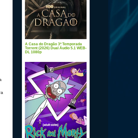
A Casa do Dragão 3ª Temporada
Torrent (2026) Dual Áudio 5.1 WEB-
DL 1080p
a
ra