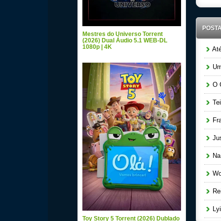
POST
Mestres do Universo Torrent
(2026) Dual Áudio 5.1 WEB-DL
1080p | 4K
Até
Uma
O G
Tei
Fra
Jus
Na R
Wom
Rei
Lyi
Toy Story 5 Torrent (2026) Dublado