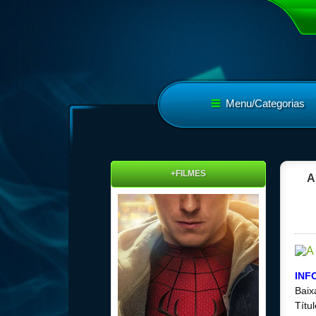
Menu/Categorias
+FILMES
A
INF
Baix
Títu