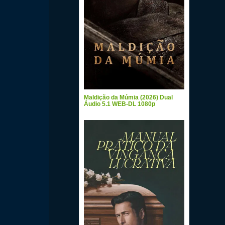
Maldição da Múmia (2026) Dual
Áudio 5.1 WEB-DL 1080p