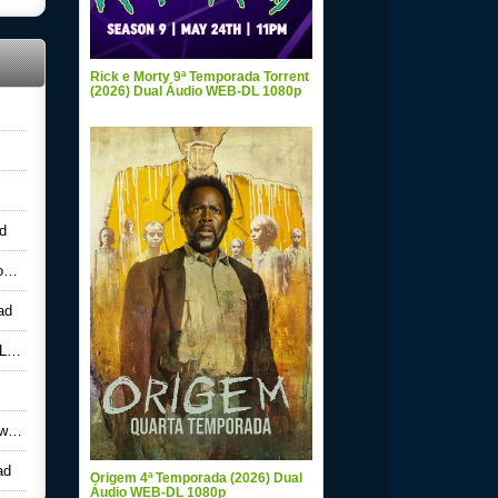
Rick e Morty 9ª Temporada Torrent
(2026) Dual Áudio WEB-DL 1080p
d
d
ad
ad
ad
ad
Origem 4ª Temporada (2026) Dual
Áudio WEB-DL 1080p