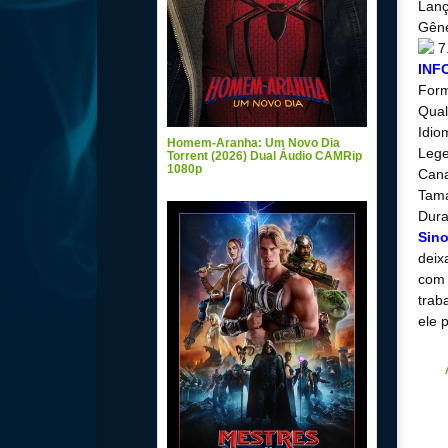
Lanç
Gêne
7
INF
For
Qual
Idio
Homem-Aranha: Um Novo Dia
Lege
Torrent (2026) Dual Áudio CAMRip
1080p
Cana
Tama
Dura
Sin
deix
com 
trab
ele 