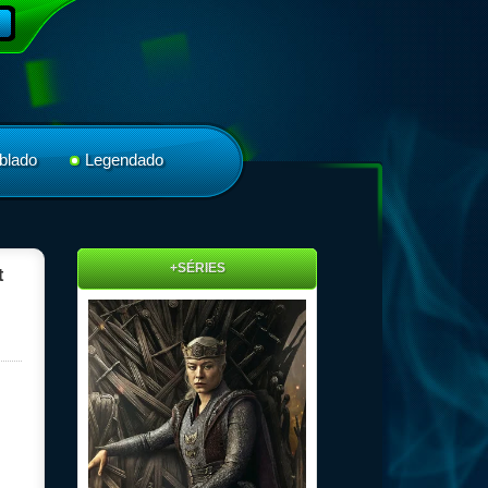
blado
Legendado
+SÉRIES
t