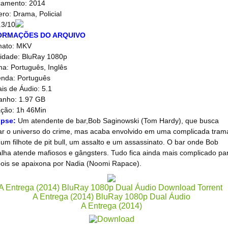
amento: 2014
ro: Drama, Policial
.3/10
ORMAÇÕES DO ARQUIVO
mato: MKV
idade: BluRay 1080p
ma: Português, Inglês
nda: Português
is de Áudio: 5.1
nho: 1.97 GB
ção: 1h 46Min
opse:
Um atendente de bar,Bob Saginowski (Tom Hardy), que busca
ar o universo do crime, mas acaba envolvido em uma complicada tram
um filhote de pit bull, um assalto e um assassinato. O bar onde Bob
alha atende mafiosos e gângsters. Tudo fica ainda mais complicado pa
pois se apaixona por Nadia (Noomi Rapace).
A Entrega (2014) BluRay 1080p Dual Áudio Download Torrent
A Entrega (2014) BluRay 1080p Dual Áudio
A Entrega (2014)