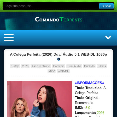
Buscar
Home
A Colega Perfeita (2026) Dual Áudio 5.1 WEB-DL 1080p
Top Filmes
1080p
2026
Assistir Online
Comédia
Dual Áudio
Dublado
Filmes
MKV
WEB-DL
Top Séries
»INFORMAÇÕES«
Título Traduzido
: A
Filmes
Colega Perfeita
Título Original
:
Dublado
Roommates
IMDb
:
5.0
Legendado
Lançamento:
2026