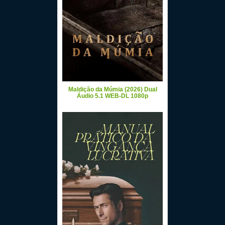
Maldição da Múmia (2026) Dual
Áudio 5.1 WEB-DL 1080p