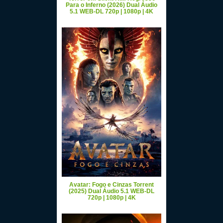
Para o Inferno (2026) Dual Áudio
5.1 WEB-DL 720p | 1080p | 4K
Avatar: Fogo e Cinzas Torrent
(2025) Dual Áudio 5.1 WEB-DL
720p | 1080p | 4K