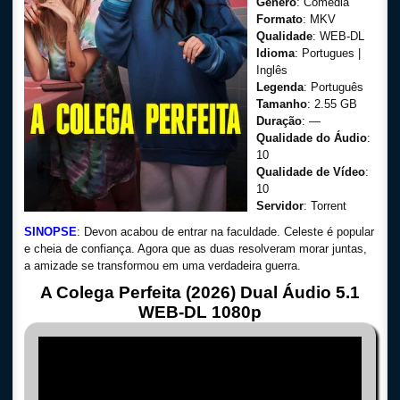
Gênero
: Comédia
Formato
: MKV
Qualidade
: WEB-DL
Idioma
: Portugues |
Inglês
Legenda
: Português
Tamanho
: 2.55 GB
Duração
: —
Qualidade do Áudio
:
10
Qualidade de Vídeo
:
10
Servidor
: Torrent
SINOPSE
: Devon acabou de entrar na faculdade. Celeste é popular
e cheia de confiança. Agora que as duas resolveram morar juntas,
a amizade se transformou em uma verdadeira guerra.
A Colega Perfeita (2026) Dual Áudio 5.1
WEB-DL 1080p