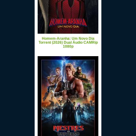
Homem-Aranha: Um Novo Dia
Torrent (2026) Dual Áudio CAMRip
1080p