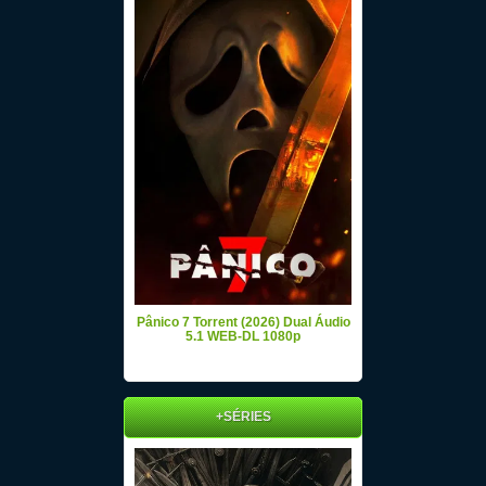
Pânico 7 Torrent (2026) Dual Áudio
5.1 WEB-DL 1080p
+SÉRIES