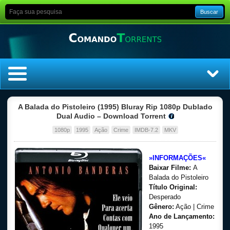
Buscar
Home
A Balada do Pistoleiro (1995) Bluray Rip 1080p Dublado
Dual Audio – Download Torrent
Top Filmes
1080p
1995
Ação
Crime
IMDB-7.2
MKV
Top Séries
»INFORMAÇÕES«
Baixar Filme:
A
Filmes
Balada do Pistoleiro
Título Original:
Desperado
Dublado
Gênero:
Ação | Crime
Ano de Lançamento:
Legendado
1995