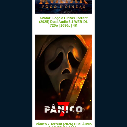
Avatar: Fogo e Cinzas Torrent
(2025) Dual Áudio 5.1 WEB-DL
720p | 1080p | 4K
Pânico 7 Torrent (2026) Dual Áudio