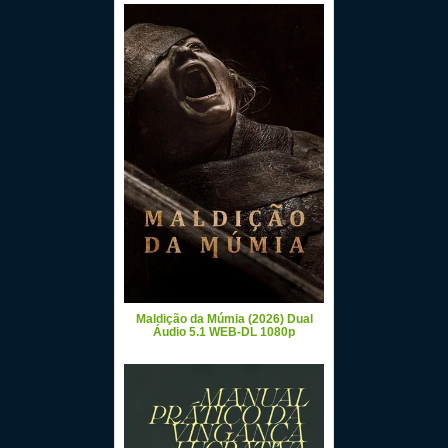
Maldição da Múmia (2026) Dual
Áudio 5.1 WEB-DL 1080p