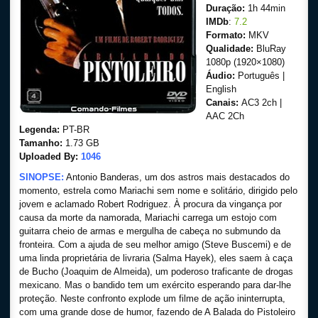
Duração:
1h 44min
IMDb
:
7.2
Formato:
MKV
Qualidade:
BluRay
1080p (1920×1080)
Áudio:
Português |
English
Canais:
AC3 2ch |
AAC 2Ch
Legenda:
PT-BR
Tamanho:
1.73 GB
Uploaded By:
1046
SINOPSE:
Antonio Banderas, um dos astros mais destacados do
momento, estrela como Mariachi sem nome e solitário, dirigido pelo
jovem e aclamado Robert Rodriguez. À procura da vingança por
causa da morte da namorada, Mariachi carrega um estojo com
guitarra cheio de armas e mergulha de cabeça no submundo da
fronteira. Com a ajuda de seu melhor amigo (Steve Buscemi) e de
uma linda proprietária de livraria (Salma Hayek), eles saem à caça
de Bucho (Joaquim de Almeida), um poderoso traficante de drogas
mexicano. Mas o bandido tem um exército esperando para dar-lhe
proteção. Neste confronto explode um filme de ação ininterrupta,
com uma grande dose de humor, fazendo de A Balada do Pistoleiro