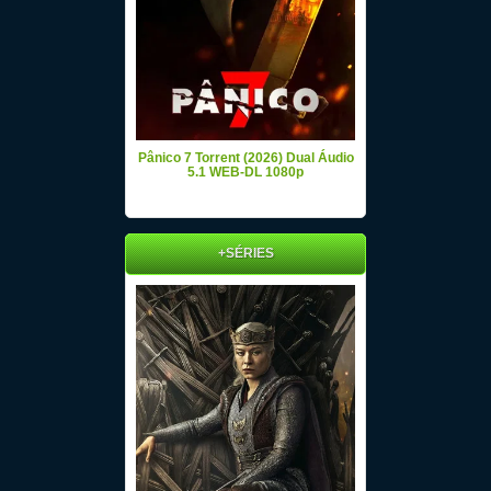
Pânico 7 Torrent (2026) Dual Áudio
5.1 WEB-DL 1080p
+SÉRIES