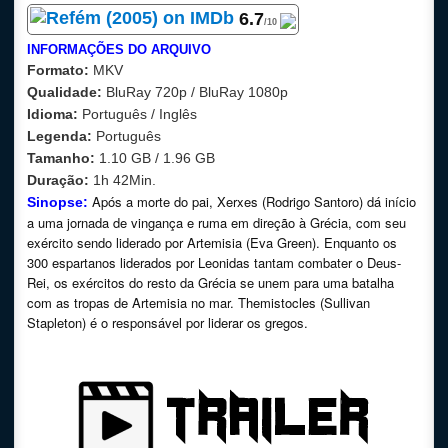
6.7
/10
INFORMAÇÕES DO ARQUIVO
Formato:
MKV
Qualidade:
BluRay 720p / BluRay 1080p
Idioma:
Português / Inglês
Legenda:
Português
Tamanho:
1.10 GB / 1.96 GB
Duração:
1h 42Min.
Após a morte do pai, Xerxes (Rodrigo Santoro) dá início
Sinopse:
a uma jornada de vingança e ruma em direção à Grécia, com seu
exército sendo liderado por Artemisia (Eva Green). Enquanto os
300 espartanos liderados por Leonidas tantam combater o Deus-
Rei, os exércitos do resto da Grécia se unem para uma batalha
com as tropas de Artemisia no mar. Themistocles (Sullivan
Stapleton) é o responsável por liderar os gregos.