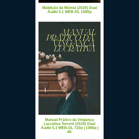
Maldição da Múmia (2026) Dual
Áudio 5.1 WEB-DL 1080p
Manual Prático da Vingança
Lucrativa Torrent (2026) Dual
Áudio 5.1 WEB-DL 720p | 1080p |
4K