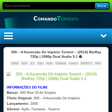
Buscar
Home
300 – A Ascensão Do Império Torrent – (2014) BluRay
720p | 1080p Dual Áudio 5.1
Top Filmes
1080p
2014
5.1
720p
Ação
Fantasia
Guerra
IMDB-6.7
MKV
Top Séries
Filmes
INFORMAÇÕES DO FILME
Baixar:
300 Rise Of An Empire
Dublado
Título Original:
300 – A Ascensão Do Império
Lançamento:
2005
Legendado
Gênero:
Ação, Fantasia , Guerra