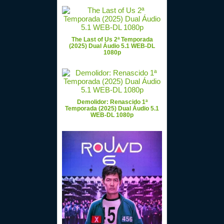
The Last of Us 2ª Temporada
(2025) Dual Áudio 5.1 WEB-DL
1080p
Demolidor: Renascido 1ª
Temporada (2025) Dual Áudio 5.1
WEB-DL 1080p