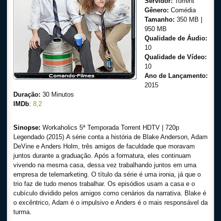
Servidor:
Torrent
Gênero:
Comédia
Tamanho:
350 MB |
950 MB
Qualidade de Áudio:
10
Qualidade de Vídeo:
10
Ano de Lançamento:
2015
Duração:
30 Minutos
IMDb
:
8,2
Sinopse:
Workaholics 5ª Temporada Torrent HDTV | 720p
Legendado (2015) A série conta a história de Blake Anderson, Adam
DeVine e Anders Holm, três amigos de faculdade que moravam
juntos durante a graduação. Após a formatura, eles continuam
vivendo na mesma casa, dessa vez trabalhando juntos em uma
empresa de telemarketing. O título da série é uma ironia, já que o
trio faz de tudo menos trabalhar. Os episódios usam a casa e o
cubículo dividido pelos amigos como cenários da narrativa. Blake é
o excêntrico, Adam é o impulsivo e Anders é o mais responsável da
turma.