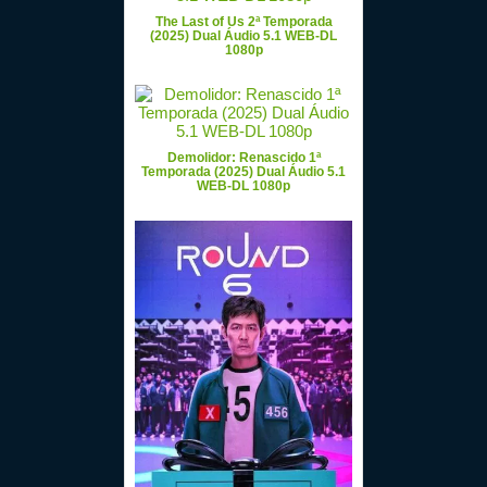
The Last of Us 2ª Temporada
(2025) Dual Áudio 5.1 WEB-DL
1080p
Demolidor: Renascido 1ª
Temporada (2025) Dual Áudio 5.1
WEB-DL 1080p