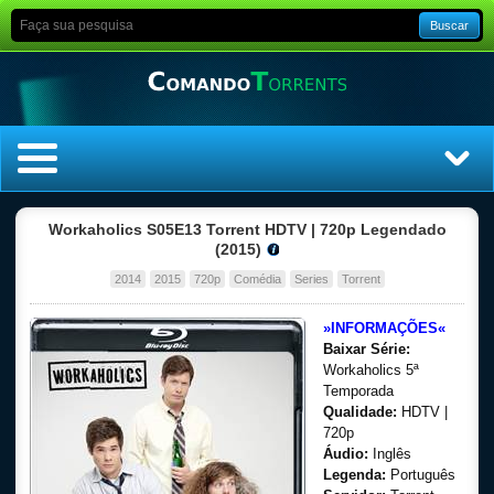
Buscar
Home
Workaholics S05E13 Torrent HDTV | 720p Legendado
(2015)
Top Filmes
2014
2015
720p
Comédia
Series
Torrent
Top Séries
»INFORMAÇÕES«
Baixar Série:
Workaholics 5ª
Filmes
Temporada
Qualidade:
HDTV |
Dublado
720p
Áudio:
Inglês
Legenda:
Português
Legendado