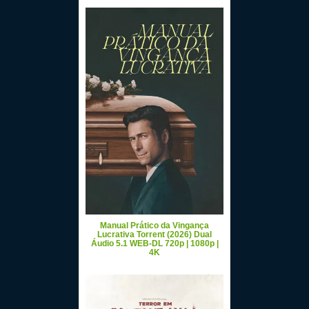
Manual Prático da Vingança
Lucrativa Torrent (2026) Dual
Áudio 5.1 WEB-DL 720p | 1080p |
4K