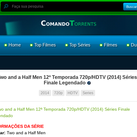
Buscar
Home
Top Filmes
Top Séries
Filmes
Du
wo and a Half Men 12ª Temporada 720p/HDTV (2014) Séries
Finale Legendado
2014
720p
HDTV
Series
ORMAÇÕES DA SÉRIE
ar:
Two and a Half Men