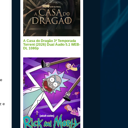
A Casa do Dragão 3ª Temporada
Torrent (2026) Dual Áudio 5.1 WEB-
DL 1080p
de
z e