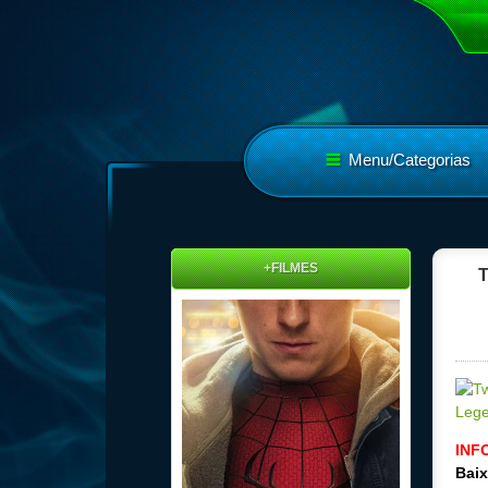
Menu/Categorias
+FILMES
T
INF
Baix