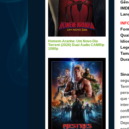
Gên
IMD
Lan
INF
For
Qua
Idio
Homem-Aranha: Um Novo Dia
Torrent (2026) Dual Áudio CAMRip
Leg
1080p
Tam
Dur
Sin
segu
Term
pers
que 
inte
conf
perm
Depo
perd