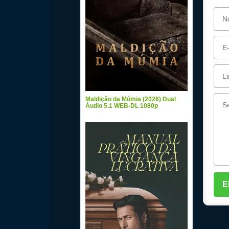
Maldição da Múmia (2026) Dual
Áudio 5.1 WEB-DL 1080p