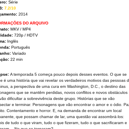
ero:
Série
B:
7.2/10
çamento:
2014
ORMAÇÕES DO ARQUIVO
mato:
MKV / MP4
lidade:
720p / HDTV
ma:
Inglês
enda:
Português
anho:
Variado
ação:
22 min
opse:
A temporada 5 começa pouco depois desses eventos. O que se
e é uma história que vai revelar os verdadeiros motivos das pessoas 
inus, a perspectiva de uma cura em Washington, D.C., o destino das
onagens que se mantêm perdidas, novos conflitos e novos obstáculos
vão dificultar a sobrevivência deste grupo. Histórias que se vão
rsectar e terminar. Personagens que vão encontrar o amor e o ódio. Pa
lito. Contentamento e horror. E, na demanda de encontrar um local
anente, que possam chamar de lar, uma questão vai assombrá-los:
is de tudo o que viram, tudo o que fizeram, tudo o que sacrificaram e
eram… No que se tornaram?