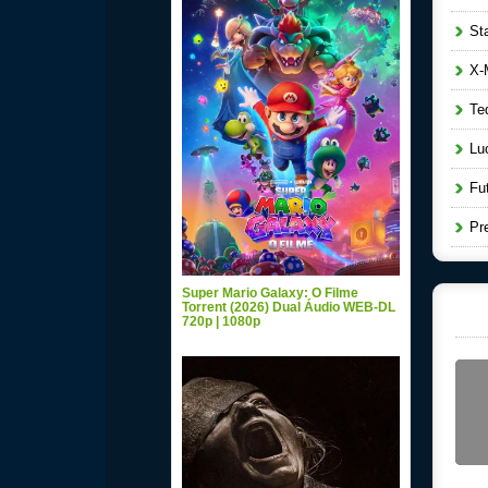
Star
X-M
Ted
Luc
Fut
Pre
Super Mario Galaxy: O Filme
Torrent (2026) Dual Áudio WEB-DL
720p | 1080p