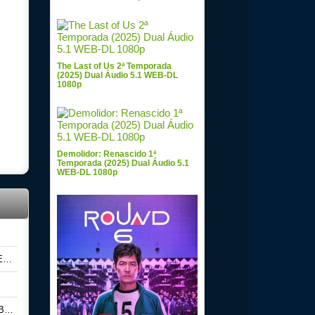
The Last of Us 2ª Temporada
(2025) Dual Áudio 5.1 WEB-DL
1080p
Demolidor: Renascido 1ª
Temporada (2025) Dual Áudio 5.1
WEB-DL 1080p
p
0p