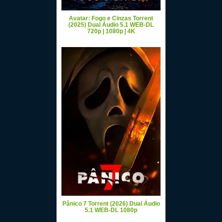
Avatar: Fogo e Cinzas Torrent
(2025) Dual Áudio 5.1 WEB-DL
720p | 1080p | 4K
Pânico 7 Torrent (2026) Dual Áudio
5.1 WEB-DL 1080p