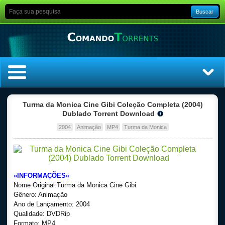
Buscar
Home
Turma da Monica Cine Gibi Coleção Completa (2004)
Dublado Torrent Download
Top Filmes
2004
Animação
MP4
Turma da Monica
Top Séries
Filmes
»INFORMAÇÕES«
Nome Original:Turma da Monica Cine Gibi
Dublado
Gênero: Animação
Ano de Lançamento: 2004
Qualidade: DVDRip
Legendado
Formato: MP4