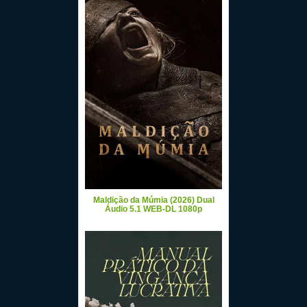
Maldição da Múmia (2026) Dual
Áudio 5.1 WEB-DL 1080p