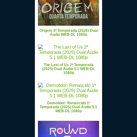
Origem 4ª Temporada (2026) Dual
Áudio WEB-DL 1080p
The Last of Us 2ª Temporada
(2025) Dual Áudio 5.1 WEB-DL
1080p
Demolidor: Renascido 1ª
Temporada (2025) Dual Áudio 5.1
WEB-DL 1080p