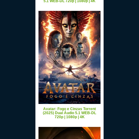
5.1 WEB-DL 720p | 1080p | 4K
Avatar: Fogo e Cinzas Torrent
(2025) Dual Áudio 5.1 WEB-DL
720p | 1080p | 4K