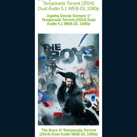
Agatha Desde Sempre 1ª
Temporada Torrent (2024) Dual
Áudio 5.1 WEB-DL 1080p
The Boys 4ª Temporada Torrent
(2024) Dual Áudio WEB-DL 1080p