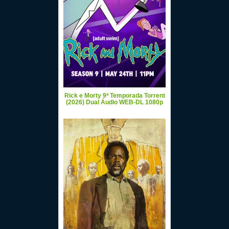
Rick e Morty 9ª Temporada Torrent
(2026) Dual Áudio WEB-DL 1080p