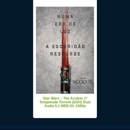
Star Wars – The Acolyte 1ª
Temporada Torrent (2024) Dual
Áudio 5.1 WEB-DL 1080p