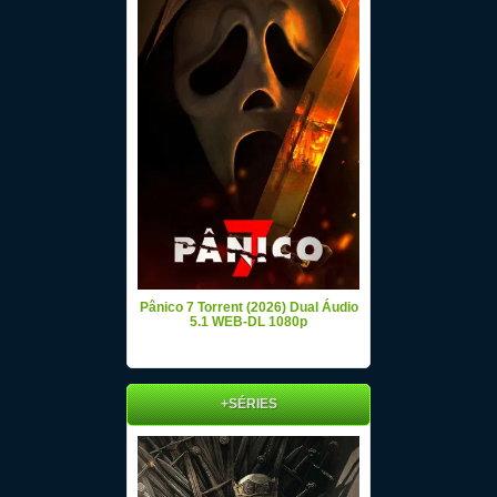
Pânico 7 Torrent (2026) Dual Áudio
5.1 WEB-DL 1080p
+SÉRIES