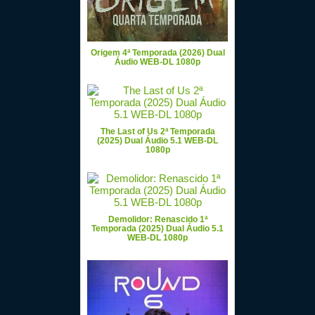
Origem 4ª Temporada (2026) Dual
Áudio WEB-DL 1080p
The Last of Us 2ª Temporada
(2025) Dual Áudio 5.1 WEB-DL
1080p
Demolidor: Renascido 1ª
Temporada (2025) Dual Áudio 5.1
WEB-DL 1080p