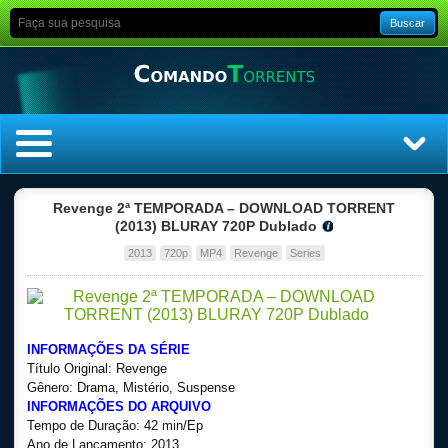
Buscar
Home
Revenge 2ª TEMPORADA – DOWNLOAD TORRENT
(2013) BLURAY 720P Dublado
Top Filmes
2013
720p
MP4
Revenge
Series
Top Séries
Filmes
INFORMAÇÕES DA SÉRIE
Título Original: Revenge
Dublado
Gênero: Drama, Mistério, Suspense
INFORMAÇÕES DO ARQUIVO
Tempo de Duração: 42 min/Ep
Legendado
Ano de Lançamento: 2013