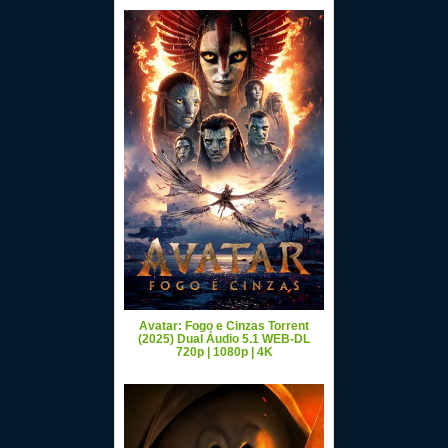
Avatar: Fogo e Cinzas Torrent
(2025) Dual Áudio 5.1 WEB-DL
720p | 1080p | 4K