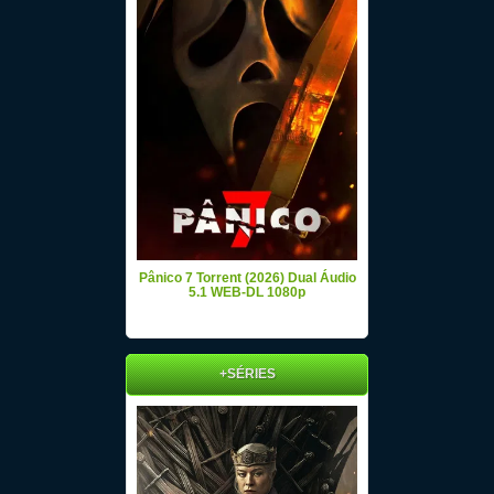
Pânico 7 Torrent (2026) Dual Áudio
5.1 WEB-DL 1080p
+SÉRIES