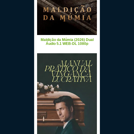
Maldição da Múmia (2026) Dual
Áudio 5.1 WEB-DL 1080p