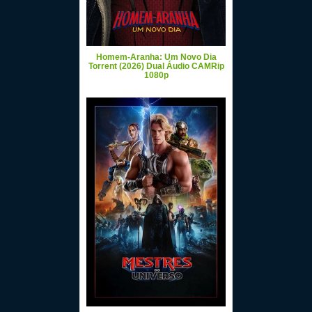
Homem-Aranha: Um Novo Dia
Torrent (2026) Dual Áudio CAMRip
1080p