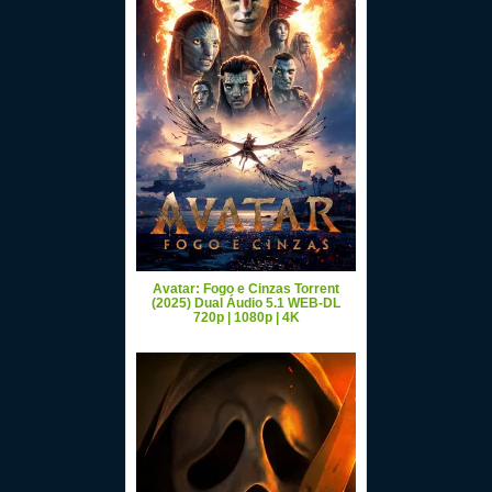
Avatar: Fogo e Cinzas Torrent
(2025) Dual Áudio 5.1 WEB-DL
720p | 1080p | 4K