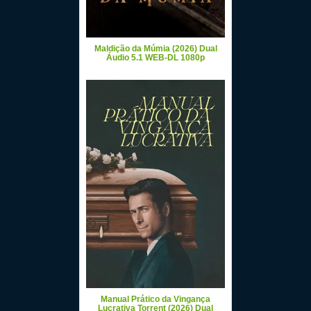
Maldição da Múmia (2026) Dual
Áudio 5.1 WEB-DL 1080p
Manual Prático da Vingança
Lucrativa Torrent (2026) Dual