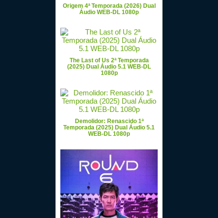
Origem 4ª Temporada (2026) Dual
Áudio WEB-DL 1080p
The Last of Us 2ª Temporada
(2025) Dual Áudio 5.1 WEB-DL
1080p
Demolidor: Renascido 1ª
Temporada (2025) Dual Áudio 5.1
WEB-DL 1080p