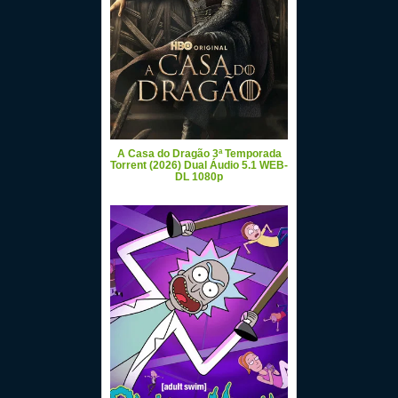
A Casa do Dragão 3ª Temporada
Torrent (2026) Dual Áudio 5.1 WEB-
DL 1080p