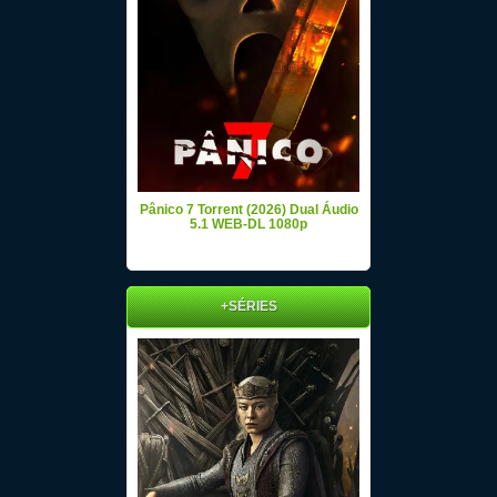
Pânico 7 Torrent (2026) Dual Áudio
5.1 WEB-DL 1080p
+SÉRIES