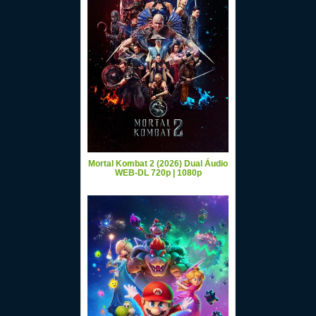
Mortal Kombat 2 (2026) Dual Áudio
WEB-DL 720p | 1080p