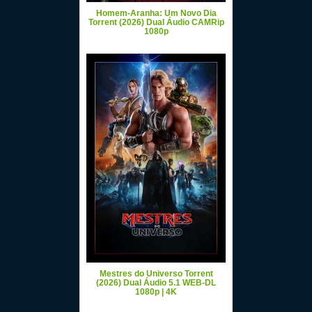
Homem-Aranha: Um Novo Dia
Torrent (2026) Dual Áudio CAMRip
1080p
Mestres do Universo Torrent
(2026) Dual Áudio 5.1 WEB-DL
1080p | 4K