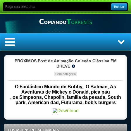
Buscar
Home
PRÓXIMOS Post de Animação Coleção Clássica EM
BREVE
Top Filmes
Sem categoria
Top Séries
O Fantástico Mundo de Bobby,
O Batman,
As
Aventuras de Mickey e Donald,
pica pau
,
os Simpsons,
Chapolin, familia da pesada,
South
Filmes
park,
American dad,
Futurama,
bob’s burgers
Dublado
Legendado
POSTAGENS RELACIONADAS