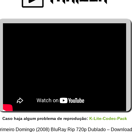
Caso haja algum problema de reprodução:
K-Lite-Codec-Pack
rimeiro Domingo (2008) BluRay Rip 720p Dublado – Downloa