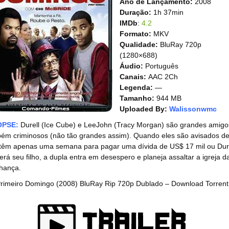
Ano de Lançamento:
2008
Duração:
1h 37min
IMDb
:
4.2
Formato:
MKV
Qualidade:
BluRay 720p
(1280×688)
Áudio:
Português
Canais:
AAC 2Ch
Legenda:
—
Tamanho:
944 MB
Uploaded By:
Walissonwmc
OPSE:
Durell (Ice Cube) e LeeJohn (Tracy Morgan) são grandes amigo
ém criminosos (não tão grandes assim). Quando eles são avisados d
têm apenas uma semana para pagar uma dívida de US$ 17 mil ou Dur
erá seu filho, a dupla entra em desespero e planeja assaltar a igreja d
nhança.
rimeiro Domingo (2008) BluRay Rip 720p Dublado – Download Torrent