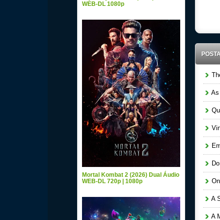
WEB-DL 1080p
POST
The
As 
Que
Vin
Em 
Do 
Mortal Kombat 2 (2026) Dual Áudio
Ond
WEB-DL 720p | 1080p
A S
A M