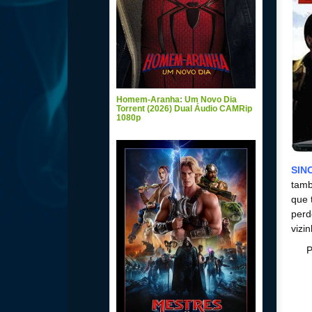
Homem-Aranha: Um Novo Dia
Torrent (2026) Dual Áudio CAMRip
1080p
SIN
tamb
que 
perd
vizi
P