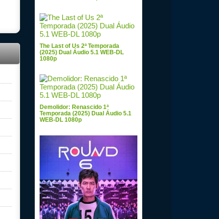
The Last of Us 2ª Temporada
(2025) Dual Áudio 5.1 WEB-DL
1080p
Demolidor: Renascido 1ª
Temporada (2025) Dual Áudio 5.1
WEB-DL 1080p