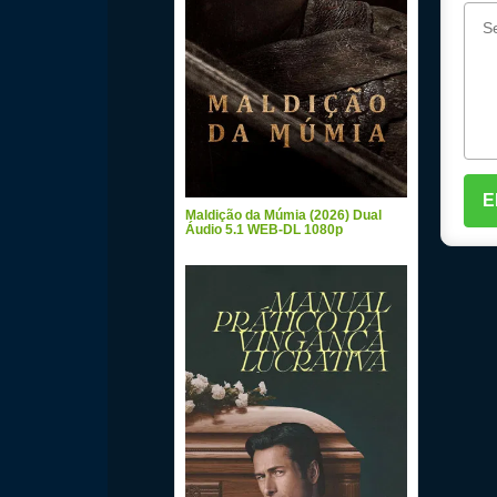
Maldição da Múmia (2026) Dual
Áudio 5.1 WEB-DL 1080p