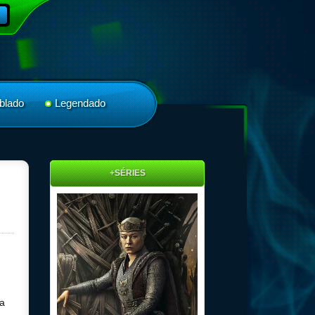
blado
Legendado
+SÉRIES
a