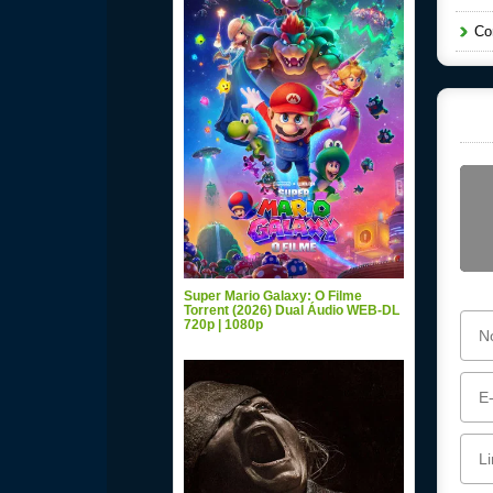
Com
Super Mario Galaxy: O Filme
Torrent (2026) Dual Áudio WEB-DL
720p | 1080p