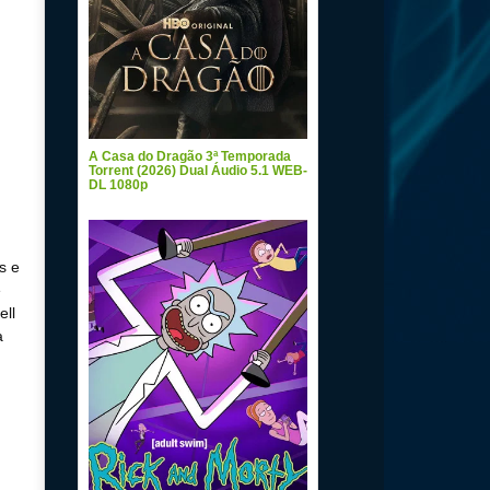
A Casa do Dragão 3ª Temporada
Torrent (2026) Dual Áudio 5.1 WEB-
DL 1080p
s e
e
ell
a