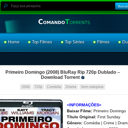
Buscar
Home
Top Filmes
Top Séries
Filmes
Du
Primeiro Domingo (2008) BluRay Rip 720p Dublado –
Download Torrent
2008
720p
Comédia
Drama
Sem categoria
»INFORMAÇÕES«
Baixar Filme:
Primeiro Domingo
Título Original:
First Sunday
Gênero:
Comédia | Crime | Dram