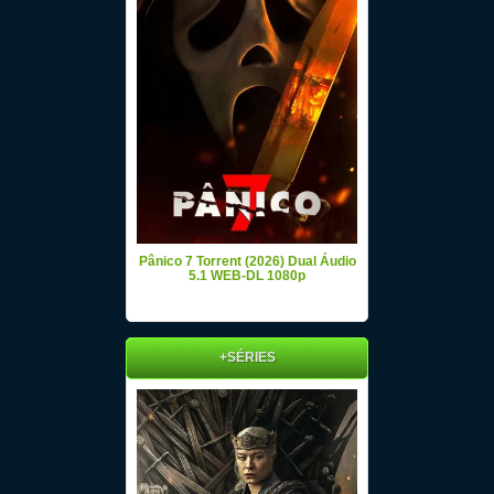
Pânico 7 Torrent (2026) Dual Áudio
5.1 WEB-DL 1080p
+SÉRIES