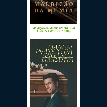
Maldição da Múmia (2026) Dual
Áudio 5.1 WEB-DL 1080p