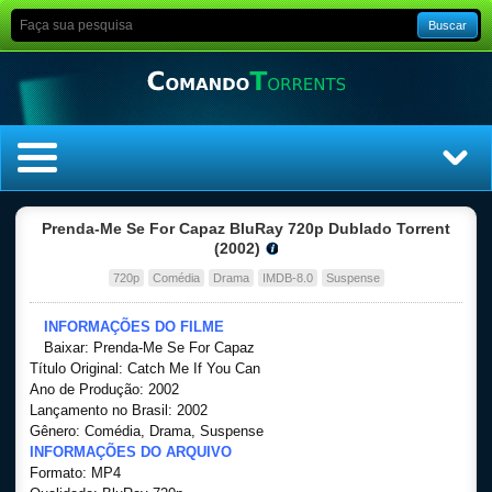
Buscar
Home
Prenda-Me Se For Capaz BluRay 720p Dublado Torrent
(2002)
Top Filmes
720p
Comédia
Drama
IMDB-8.0
Suspense
Top Séries
INFORMAÇÕES DO FILME
Baixar: Prenda-Me Se For Capaz
Título Original: Catch Me If You Can
Filmes
Ano de Produção: 2002
Lançamento no Brasil: 2002
Dublado
Gênero: Comédia, Drama, Suspense
INFORMAÇÕES DO ARQUIVO
Formato: MP4
Legendado