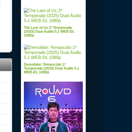
The Last of Us 2ª Temporada
(2025) Dual Áudio 5.1 WEB-DL
1080p
Demolidor: Renascido 1ª
Temporada (2025) Dual Áudio 5.1
WEB-DL 1080p