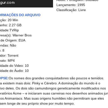
Lançamento: 1995
Classificação: Livre
ORMAÇÕES DO ARQUIVO
ção: 20 Min
nho: 2.27 GB
idade:TVRip
esa(s): Warner Bros
 de Origem: EUA
ndas: Não
: 8
idor: Torrent
mato: MP4
idade do Video: 10
idade do Áudio: 10
OPSE:
Os nomes dos grandes conquistadores são poucos e temidos.
a existem mais dois: Pinky e Cérebro. A dominação do mundo é o
tivo deles. Os dois são camundongos geneticamente modificados nos
ratórios Acme – e iniciaram suas carreiras nos desenhos animados ju
os Animaniacs. Mas suas origens humildes não permitiram que eles
ssem longe de seu próprio show por muito tempo.