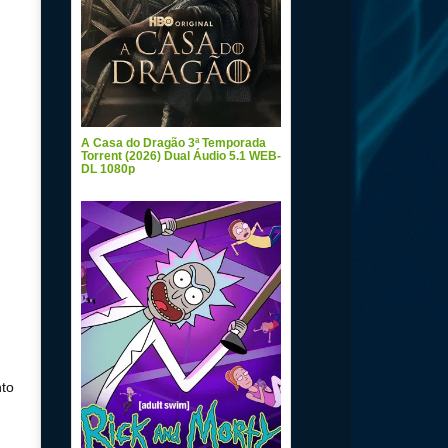
A Casa do Dragão 3ª Temporada
Torrent (2026) Dual Áudio 5.1 WEB-
DL 1080p
nto