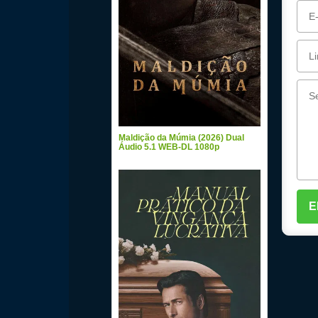
Maldição da Múmia (2026) Dual
Áudio 5.1 WEB-DL 1080p