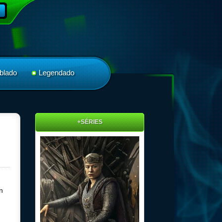
blado
Legendado
+SÉRIES
n