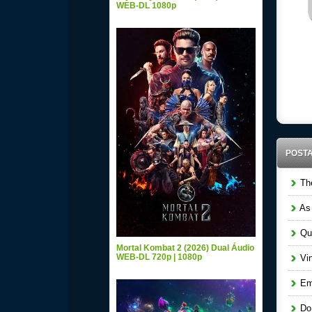
WEB-DL 1080p
POST
The
As 
Que
Mortal Kombat 2 (2026) Dual Áudio
WEB-DL 720p | 1080p
Vin
Em 
Do 