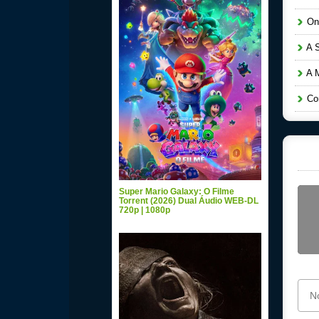
Ond
A S
A M
Com
Super Mario Galaxy: O Filme
Torrent (2026) Dual Áudio WEB-DL
720p | 1080p