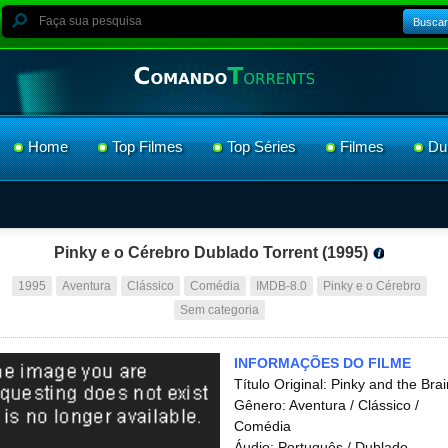
Buscar
Home
Top Filmes
Top Séries
Filmes
Du
Pinky e o Cérebro Dublado Torrent (1995)
1995
Aventura
Clássico
Comédia
IMDB-8.0
Pinky e o Cérebro
Sem categoria
INFORMAÇÕES DO FILME
Título Original: Pinky and the Brai
Gênero: Aventura / Clássico /
Comédia
Áudio: Português / Dublado