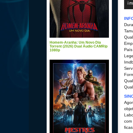
INF
Dura
Tama
Qual
Homem-Aranha: Um Novo Dia
Empr
Torrent (2026) Dual Áudio CAMRip
País
1080p
Lege
Imdb
Serv
For
Qual
Qual
SIN
Agor
obje
Labo
com 
fica