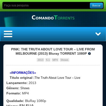
Buscar
Home
PINK: THE TRUTH ABOUT LOVE TOUR – LIVE FROM
MELBOURNE (2013) Bluray TORRENT 1080P
Top Filmes
2013
5.1
MP4
Shows
Top Séries
»INFORMAÇÕES«
Titulo original :
The Truth About Love Tour – Live
Filmes
Lançamento:
2013
Gênero:
Shows
Dublado
Formato:
MP4
Qualidade:
BluRay 1080p
Legendado
EN EUA