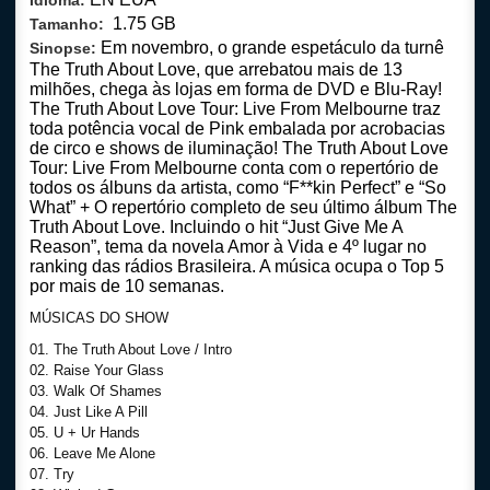
Idioma:
1.75 GB
Tamanho:
Em novembro, o grande espetáculo da turnê
Sinopse:
The Truth About Love, que arrebatou mais de 13
milhões, chega às lojas em forma de DVD e Blu-Ray!
The Truth About Love Tour: Live From Melbourne traz
toda potência vocal de Pink embalada por acrobacias
de circo e shows de iluminação! The Truth About Love
Tour: Live From Melbourne conta com o repertório de
todos os álbuns da artista, como “F**kin Perfect” e “So
What” + O repertório completo de seu último álbum The
Truth About Love. Incluindo o hit “Just Give Me A
Reason”, tema da novela Amor à Vida e 4º lugar no
ranking das rádios Brasileira. A música ocupa o Top 5
por mais de 10 semanas.
MÚSICAS DO SHOW
01. The Truth About Love / Intro
02. Raise Your Glass
03. Walk Of Shames
04. Just Like A Pill
05. U + Ur Hands
06. Leave Me Alone
07. Try