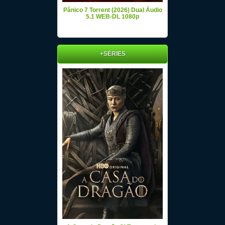
Pânico 7 Torrent (2026) Dual Áudio
5.1 WEB-DL 1080p
+SÉRIES