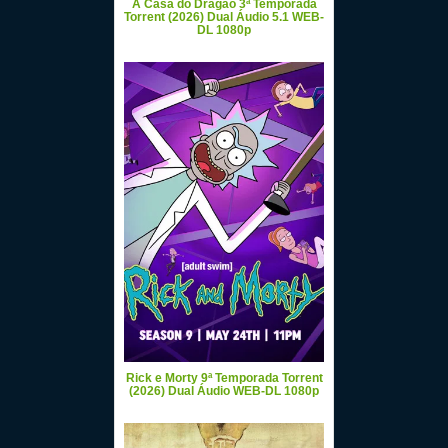
A Casa do Dragão 3ª Temporada
Torrent (2026) Dual Áudio 5.1 WEB-
DL 1080p
Rick e Morty 9ª Temporada Torrent
(2026) Dual Áudio WEB-DL 1080p