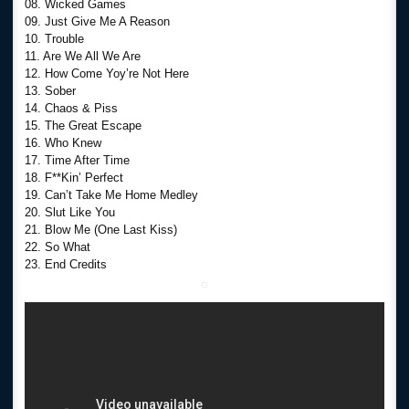
08. Wicked Games
09. Just Give Me A Reason
10. Trouble
11. Are We All We Are
12. How Come Yoy’re Not Here
13. Sober
14. Chaos & Piss
15. The Great Escape
16. Who Knew
17. Time After Time
18. F**Kin’ Perfect
19. Can’t Take Me Home Medley
20. Slut Like You
21. Blow Me (One Last Kiss)
22. So What
23. End Credits