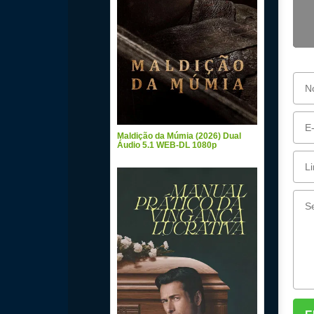
Maldição da Múmia (2026) Dual
Áudio 5.1 WEB-DL 1080p