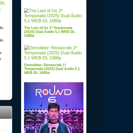
do
The Last of Us 2ª Temporada
(2025) Dual Áudio 5.1 WEB-DL
1080p
do
e
r
Demolidor: Renascido 1ª
Temporada (2025) Dual Áudio 5.1
WEB-DL 1080p
ual