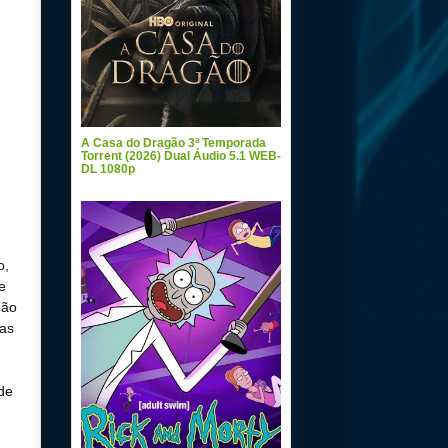
A Casa do Dragão 3ª Temporada
Torrent (2026) Dual Áudio 5.1 WEB-
DL 1080p
o,
e
hão
ças
de