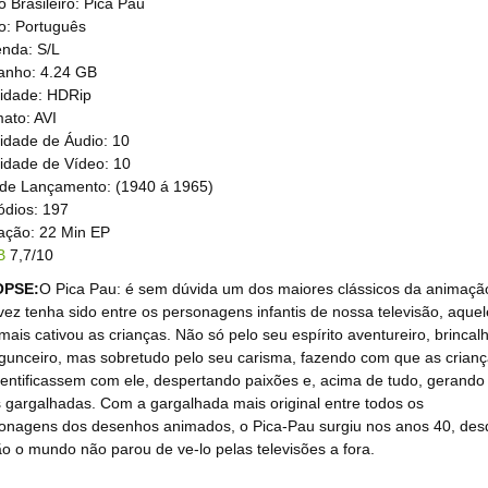
lo Brasileiro: Pica Pau
o: Português
nda: S/L
nho: 4.24 GB
idade: HDRip
ato: AVI
idade de Áudio: 10
idade de Vídeo: 10
de Lançamento: (1940 á 1965)
ódios: 197
ção: 22 Min EP
B
7,7/10
OPSE:
O Pica Pau: é sem dúvida um dos maiores clássicos da animaçã
lvez tenha sido entre os personagens infantis de nossa televisão, aquel
mais cativou as crianças. Não só pelo seu espírito aventureiro, brincal
gunceiro, mas sobretudo pelo seu carisma, fazendo com que as crian
dentificassem com ele, despertando paixões e, acima de tudo, gerando
 gargalhadas. Com a gargalhada mais original entre todos os
onagens dos desenhos animados, o Pica-Pau surgiu nos anos 40, des
o o mundo não parou de ve-lo pelas televisões a fora.