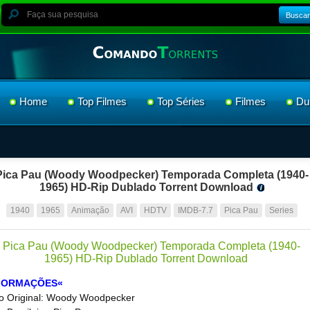
Buscar
Home
Top Filmes
Top Séries
Filmes
Du
Pica Pau (Woody Woodpecker) Temporada Completa (1940-
1965) HD-Rip Dublado Torrent Download
1940
1965
Animação
AVI
HDTV
IMDB-7.7
Pica Pau
Series
FORMAÇÕES«
lo Original: Woody Woodpecker