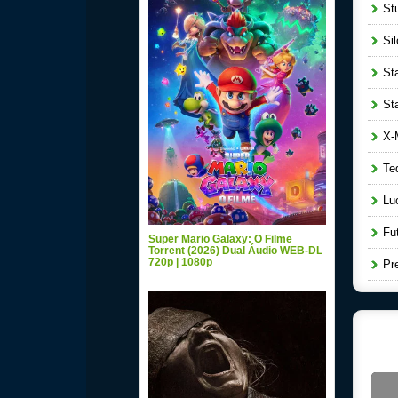
Stu
Sil
Sta
Star
X-M
Ted
Luc
Fut
Super Mario Galaxy: O Filme
Torrent (2026) Dual Áudio WEB-DL
720p | 1080p
Pre