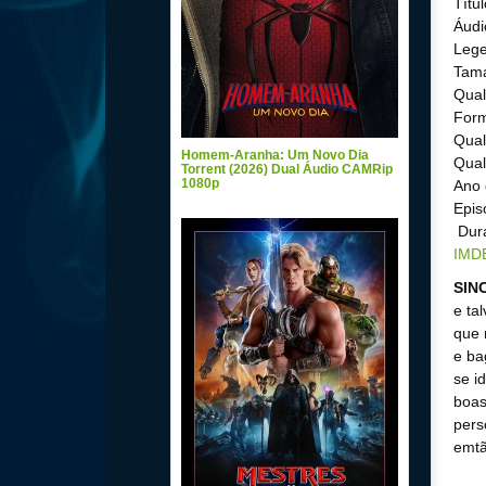
Títu
Áudi
Lege
Tama
Qual
Form
Qual
Homem-Aranha: Um Novo Dia
Qual
Torrent (2026) Dual Áudio CAMRip
1080p
Ano 
Epis
Dura
IMD
SIN
e ta
que 
e ba
se i
boas
pers
emtã