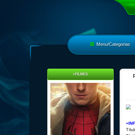
Menu/Categorias
+FILMES
»IN
Títu