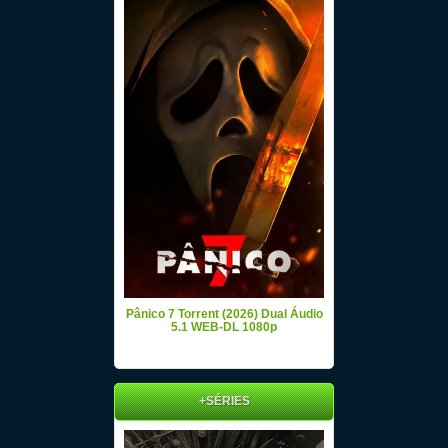
Pânico 7 Torrent (2026) Dual Áudio
5.1 WEB-DL 1080p
+SÉRIES