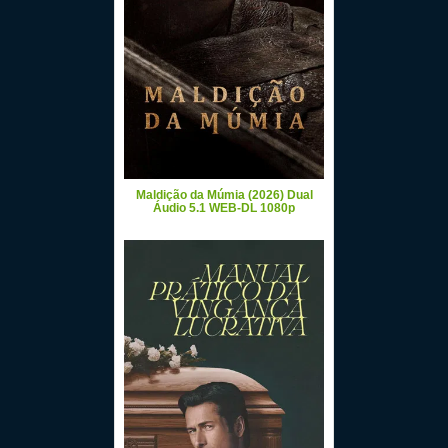
Maldição da Múmia (2026) Dual
Áudio 5.1 WEB-DL 1080p