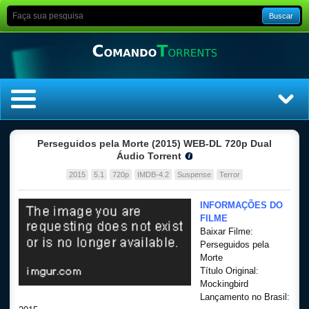
Buscar
Home
Perseguidos pela Morte (2015) WEB-DL 720p Dual
Áudio Torrent
Top Filmes
2015
5.1
720p
IMDB-4.2
Suspense
Terror
Top Séries
INFORMAÇÕES DO
FILME
Baixar Filme:
Filmes
Perseguidos pela
Morte
Dublado
Título Original:
Mockingbird
Lançamento no Brasil:
Legendado