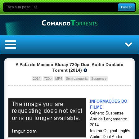
Buscar
Home
A Pata do Macaco Bluray 720p Dual Audio Dublado
Torrent (2014)
Top Filmes
2014
720p
MP4
Sem categoria
Suspense
Top Séries
A Pata do Macaco Bluray 720p Dual Audio
INFORMAÇÕES DO
Filmes
FILME
Gênero: Suspense
Ano de Lançamento:
Dublado
2014
Idioma Original: Inglês
Legendado
Audio: Dual Audio