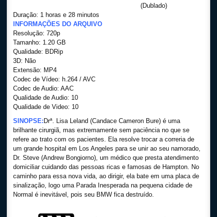
(Dublado)
Duração: 1 horas e 28 minutos
INFORMAÇÕES DO ARQUIVO
Resolução: 720p
Tamanho: 1.20 GB
Qualidade: BDRip
3D: Não
Extensão: MP4
Codec de Vídeo: h.264 / AVC
Codec de Audio: AAC
Qualidade de Audio: 10
Qualidade de Video: 10
SINOPSE:
Drª. Lisa Leland (Candace Cameron Bure) é uma
brilhante cirurgiã, mas extremamente sem paciência no que se
refere ao trato com os pacientes. Ela resolve trocar a correria de
um grande hospital em Los Angeles para se unir ao seu namorado,
Dr. Steve (Andrew Bongiorno), um médico que presta atendimento
domiciliar cuidando das pessoas ricas e famosas de Hampton. No
caminho para essa nova vida, ao dirigir, ela bate em uma placa de
sinalização, logo uma Parada Inesperada na pequena cidade de
Normal é inevitável, pois seu BMW fica destruído.