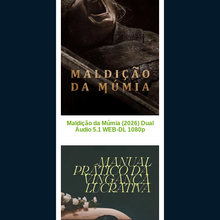
Maldição da Múmia (2026) Dual
Áudio 5.1 WEB-DL 1080p