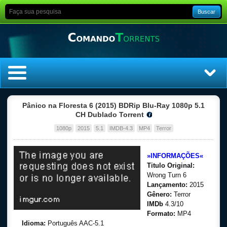
Buscar
Home
Pânico na Floresta 6 (2015) BDRip Blu-Ray 1080p 5.1
CH Dublado Torrent
Top Filmes
1080p
2015
5.1
IMDB-4.3
MP4
Terror
Top Séries
»INFORMAÇÕES«
Titulo Original:
Filmes
Wrong Turn 6
Lançamento:
2015
Gênero:
Terror
Dublado
IMDb
4.3/10
Formato:
MP4
Legendado
Idioma:
Português AAC-5.1