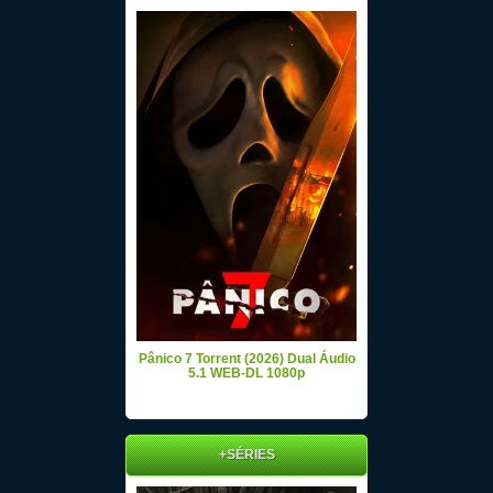
Pânico 7 Torrent (2026) Dual Áudio
5.1 WEB-DL 1080p
+SÉRIES