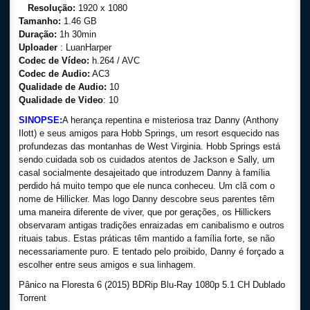
Resolução:
1920 x 1080
Tamanho:
1.46 GB
Duração:
1h 30min
Uploader
: LuanHarper
Codec de Vídeo:
h.264 / AVC
Codec de Audio:
AC3
Qualidade de Audio:
10
Qualidade de Video
: 10
SINOPSE:
A herança repentina e misteriosa traz Danny (Anthony
Ilott) e seus amigos para Hobb Springs, um resort esquecido nas
profundezas das montanhas de West Virginia. Hobb Springs está
sendo cuidada sob os cuidados atentos de Jackson e Sally, um
casal socialmente desajeitado que introduzem Danny à família
perdido há muito tempo que ele nunca conheceu. Um clã com o
nome de Hillicker. Mas logo Danny descobre seus parentes têm
uma maneira diferente de viver, que por gerações, os Hillickers
observaram antigas tradições enraizadas em canibalismo e outros
rituais tabus. Estas práticas têm mantido a família forte, se não
necessariamente puro. E tentado pelo proibido, Danny é forçado a
escolher entre seus amigos e sua linhagem.
Pânico na Floresta 6 (2015) BDRip Blu-Ray 1080p 5.1 CH Dublado
Torrent