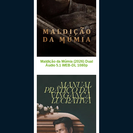
Maldição da Múmia (2026) Dual
Áudio 5.1 WEB-DL 1080p