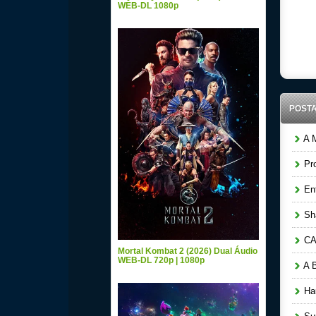
WEB-DL 1080p
Downlo
Audio 
POST
A M
Pro
Ent
Sha
CAM
Mortal Kombat 2 (2026) Dual Áudio
WEB-DL 720p | 1080p
A B
Hau