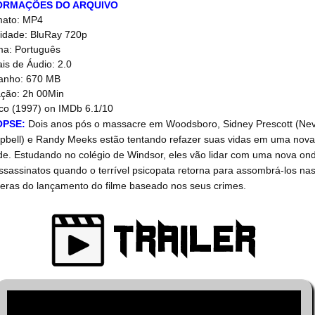
ORMAÇÕES DO ARQUIVO
mato: MP4
idade: BluRay 720p
ma: Português
is de Áudio: 2.0
anho: 670 MB
ção: 2h 00Min
co (1997) on IMDb 6.1/10
OPSE:
Dois anos pós o massacre em Woodsboro, Sidney Prescott (Ne
bell) e Randy Meeks estão tentando refazer suas vidas em uma nova
de. Estudando no colégio de Windsor, eles vão lidar com uma nova on
ssassinatos quando o terrível psicopata retorna para assombrá-los na
eras do lançamento do filme baseado nos seus crimes.