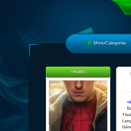
Menu/Categorias
+FILMES
»
Ba
Títu
Lanç
Gêne