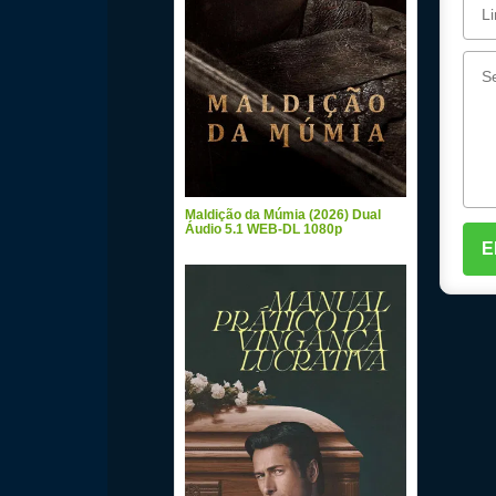
Maldição da Múmia (2026) Dual
Áudio 5.1 WEB-DL 1080p