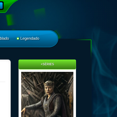
blado
Legendado
+SÉRIES