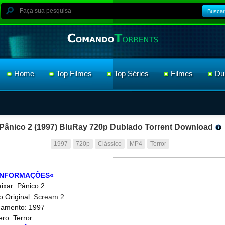
Buscar
Home
Top Filmes
Top Séries
Filmes
Du
Pânico 2 (1997) BluRay 720p Dublado Torrent Download
1997
720p
Clássico
MP4
Terror
INFORMAÇÕES«
ixar: Pânico 2
lo Original:
Scream 2
amento: 1997
ro: Terror