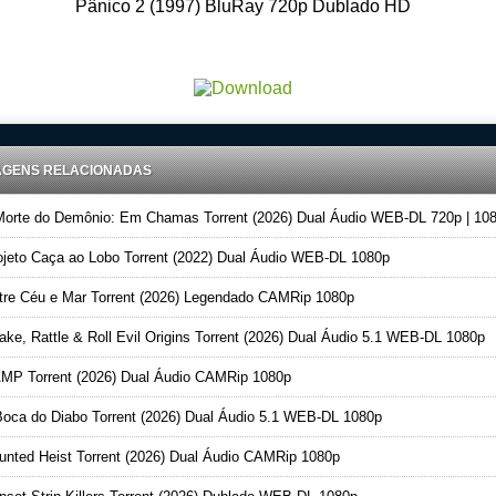
Pânico 2 (1997) BluRay 720p Dublado HD
ad Torrent 720p – 1080p Dublado – Dual Audio – Legendado, Download Series 720p – 1080p – Dublado Du
Legendado, Filmes Online Gratis, Baixar Filmes Gratis
AGENS RELACIONADAS
orte do Demônio: Em Chamas Torrent (2026) Dual Áudio WEB-DL 720p | 10
jeto Caça ao Lobo Torrent (2022) Dual Áudio WEB-DL 1080p
re Céu e Mar Torrent (2026) Legendado CAMRip 1080p
ke, Rattle & Roll Evil Origins Torrent (2026) Dual Áudio 5.1 WEB-DL 1080p
P Torrent (2026) Dual Áudio CAMRip 1080p
oca do Diabo Torrent (2026) Dual Áudio 5.1 WEB-DL 1080p
nted Heist Torrent (2026) Dual Áudio CAMRip 1080p