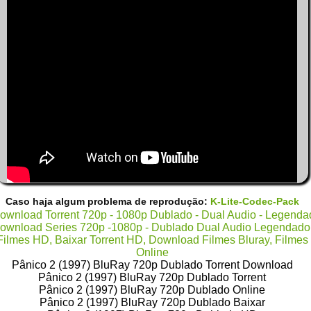
Caso haja algum problema de reprodução:
K-Lite-Codec-Pack
Pânico 2 (1997) BluRay 720p Dublado Torrent Download
Pânico 2 (1997) BluRay 720p Dublado Torrent
Pânico 2 (1997) BluRay 720p Dublado Online
Pânico 2 (1997) BluRay 720p Dublado Baixar