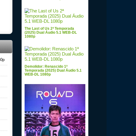
al
The Last of Us 2ª Temporada
(2025) Dual Áudio 5.1 WEB-DL
1080p
80p
Demolidor: Renascido 1ª
Temporada (2025) Dual Áudio 5.1
WEB-DL 1080p