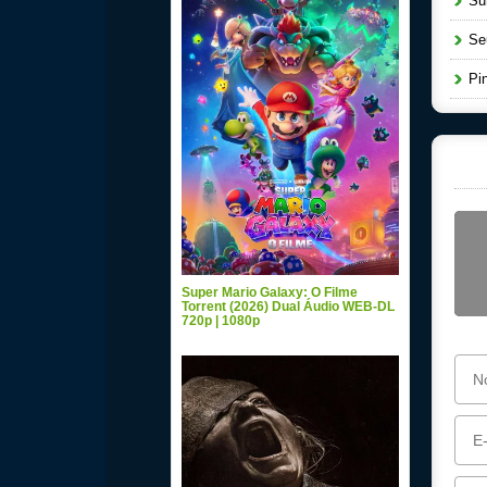
Sun
Seu
Pin
Super Mario Galaxy: O Filme
Torrent (2026) Dual Áudio WEB-DL
720p | 1080p