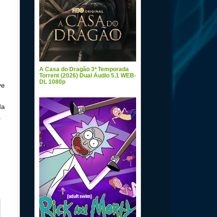
A Casa do Dragão 3ª Temporada
Torrent (2026) Dual Áudio 5.1 WEB-
DL 1080p
ve
da
s