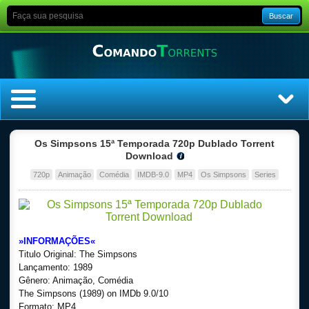
Buscar
Home
Os Simpsons 15ª Temporada 720p Dublado Torrent
Download
Top Filmes
720p
Animação
Comédia
IMDB-9.0
MP4
Os Simpsons
Series
Top Séries
Filmes
»INFORMAÇÕES«
Titulo Original: The Simpsons
Dublado
Lançamento: 1989
Gênero: Animação, Comédia
The Simpsons (1989) on IMDb 9.0/10
Legendado
Formato: MP4