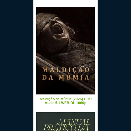
Maldição da Múmia (2026) Dual
Áudio 5.1 WEB-DL 1080p