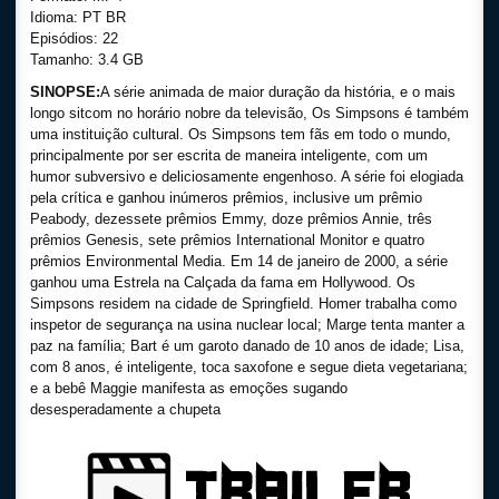
Idioma: PT BR
Episódios: 22
Tamanho: 3.4 GB
SINOPSE:
A série animada de maior duração da história, e o mais
longo sitcom no horário nobre da televisão, Os Simpsons é também
uma instituição cultural. Os Simpsons tem fãs em todo o mundo,
principalmente por ser escrita de maneira inteligente, com um
humor subversivo e deliciosamente engenhoso. A série foi elogiada
pela crítica e ganhou inúmeros prêmios, inclusive um prêmio
Peabody, dezessete prêmios Emmy, doze prêmios Annie, três
prêmios Genesis, sete prêmios International Monitor e quatro
prêmios Environmental Media. Em 14 de janeiro de 2000, a série
ganhou uma Estrela na Calçada da fama em Hollywood. Os
Simpsons residem na cidade de Springfield. Homer trabalha como
inspetor de segurança na usina nuclear local; Marge tenta manter a
paz na família; Bart é um garoto danado de 10 anos de idade; Lisa,
com 8 anos, é inteligente, toca saxofone e segue dieta vegetariana;
e a bebê Maggie manifesta as emoções sugando
desesperadamente a chupeta