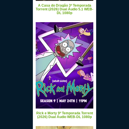
A Casa do Dragão 3ª Temporada
Torrent (2026) Dual Áudio 5.1 WEB-
DL 1080p
Rick e Morty 9ª Temporada Torrent
(2026) Dual Áudio WEB-DL 1080p