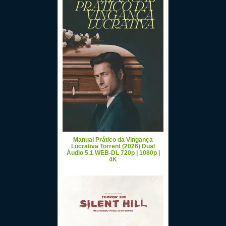
Manual Prático da Vingança
Lucrativa Torrent (2026) Dual
Áudio 5.1 WEB-DL 720p | 1080p |
4K