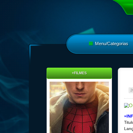
Menu/Categorias
+FILMES
2
»IN
Titu
Lanç