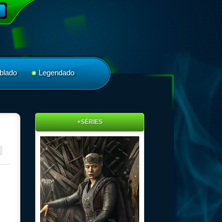
blado
Legendado
+SÉRIES