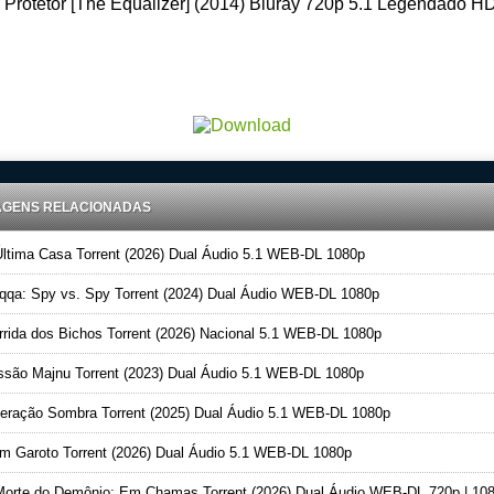
 Protetor [The Equalizer] (2014) Bluray 720p 5.1 Legendado H
load Torrent 720p – 1080p Dublado – Dual Audio – Legendado, Download Series 720p -1080p – Dublado D
Audio Legendado, Filmes Online Gratis, Baixar Filmes Gratis , Dual Audio 5.1 Baixar
AGENS RELACIONADAS
ltima Casa Torrent (2026) Dual Áudio 5.1 WEB-DL 1080p
qa: Spy vs. Spy Torrent (2024) Dual Áudio WEB-DL 1080p
rida dos Bichos Torrent (2026) Nacional 5.1 WEB-DL 1080p
são Majnu Torrent (2023) Dual Áudio 5.1 WEB-DL 1080p
ração Sombra Torrent (2025) Dual Áudio 5.1 WEB-DL 1080p
 Garoto Torrent (2026) Dual Áudio 5.1 WEB-DL 1080p
orte do Demônio: Em Chamas Torrent (2026) Dual Áudio WEB-DL 720p | 10