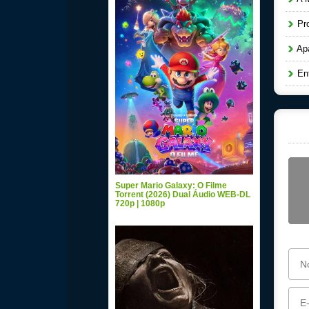
Pro
Apa
Ent
Super Mario Galaxy: O Filme
Torrent (2026) Dual Áudio WEB-DL
720p | 1080p