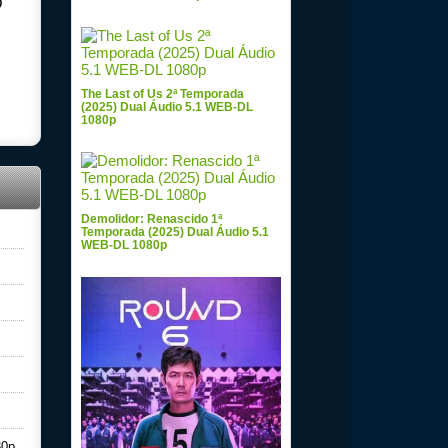
D
ual
The Last of Us 2ª Temporada
(2025) Dual Áudio 5.1 WEB-DL
1080p
Demolidor: Renascido 1ª
Temporada (2025) Dual Áudio 5.1
WEB-DL 1080p
80p