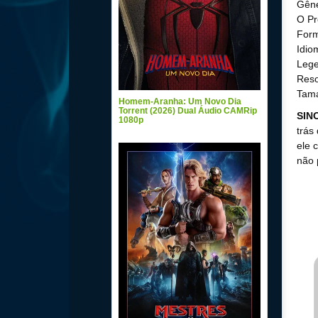
Gêne
O Pr
For
Idio
Lege
Reso
Tam
Homem-Aranha: Um Novo Dia
Torrent (2026) Dual Áudio CAMRip
SIN
1080p
trás
ele 
não 