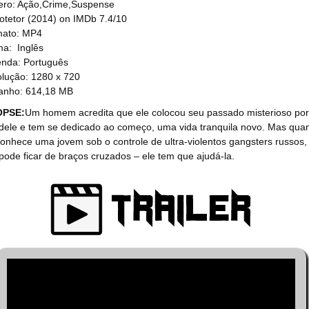
ro: Ação,Crime,Suspense
otetor (2014) on IMDb 7.4/10
mato: MP4
ma: Inglês
nda: Português
lução: 1280 x 720
anho: 614,18 MB
OPSE:
Um homem acredita que ele colocou seu passado misterioso por
 dele e tem se dedicado ao começo, uma vida tranquila novo. Mas qua
conhece uma jovem sob o controle de ultra-violentos gangsters russos,
pode ficar de braços cruzados – ele tem que ajudá-la.