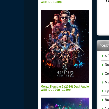
O
WEB-DL 1080p
Down
POST
A Ú
Raq
Cor
Mis
Mortal Kombat 2 (2026) Dual Áudio
WEB-DL 720p | 1080p
Ope
Bom
A M