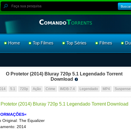
Buscar
Home
Top Filmes
Top Séries
Filmes
Du
O Protetor (2014) Bluray 720p 5.1 Legendado Torrent
Download
014
5.1
720p
Ação
Crime
IMDB-7.4
Legendado
MP4
Suspense
FORMAÇÕES«
lo Original: The Equalizer
amento: 2014