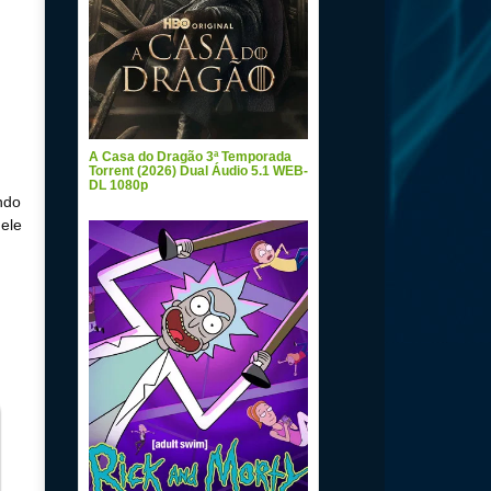
A Casa do Dragão 3ª Temporada
Torrent (2026) Dual Áudio 5.1 WEB-
DL 1080p
ndo
 ele