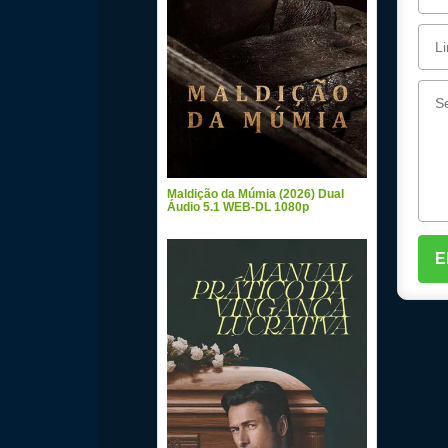
Maldição da Múmia (2026) Dual
Áudio 5.1 WEB-DL 1080p