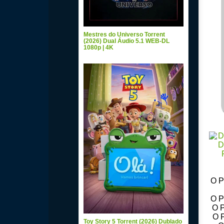
Mestres do Universo Torrent
(2026) Dual Áudio 5.1 WEB-DL
1080p | 4K
O P
O P
O P
O P
Toy Story 5 Torrent (2026) Dublado