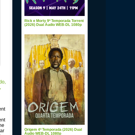
Rick e Morty 9ª Temporada Torrent
(2026) Dual Áudio WEB-DL 1080p
ent
ent
ne
Origem 4ª Temporada (2026) Dual
ar
Áudio WEB-DL 1080p