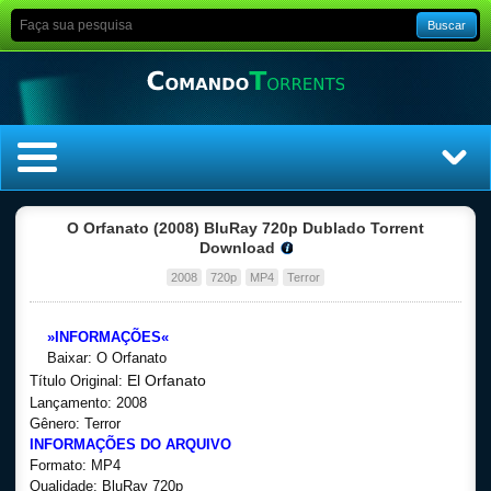
Buscar
Home
O Orfanato (2008) BluRay 720p Dublado Torrent
Download
Top Filmes
2008
720p
MP4
Terror
Top Séries
»INFORMAÇÕES«
Baixar: O Orfanato
Filmes
El Orfanato
Título Original:
Lançamento: 2008
Dublado
Gênero: Terror
INFORMAÇÕES DO ARQUIVO
Formato: MP4
Legendado
Qualidade: BluRay 720p