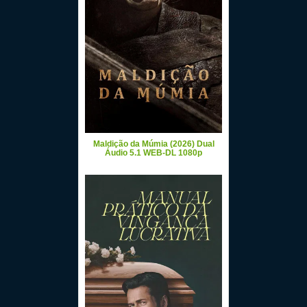
Maldição da Múmia (2026) Dual
Áudio 5.1 WEB-DL 1080p