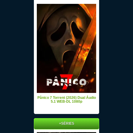
Pânico 7 Torrent (2026) Dual Áudio
5.1 WEB-DL 1080p
+SÉRIES