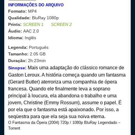
INFORMAÇÕES DO ARQUIVO
Formato:
MP4
Qualidade:
BluRay 1080p
Prints:
SCREEN 1
SCREEN 2
Áudio:
AAC 2.0
Idioma:
Inglês
Legenda:
Português
Tamanho:
2.05
GB
Duração:
2h:23min
Mais uma adaptação do clássico romance de
Sinopse:
Gaston Leroux. A história começa quando um fantasma
(Gerard Butler) aterroriza uma companhia de ópera
francesa. Quando ele finalmente leva a soprano
principal à loucura, ela abandona o trabalho e uma
jovem, Christine (Emmy Rossum), assume o papel. É
por ela que o fantasma está apaixonado. Por isso, a
seqüestra para que ela seja sua noiva eterna.
O Fantasma da Ópera (2004) 720p / 1080p BluRay Legendado –
Torrent