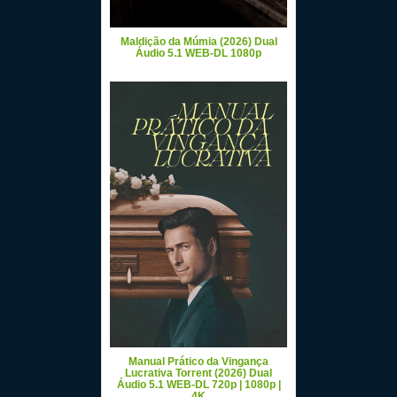
Maldição da Múmia (2026) Dual
Áudio 5.1 WEB-DL 1080p
Manual Prático da Vingança
Lucrativa Torrent (2026) Dual
Áudio 5.1 WEB-DL 720p | 1080p |
4K