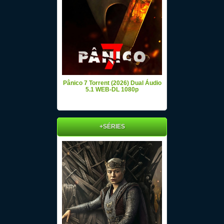
Pânico 7 Torrent (2026) Dual Áudio
5.1 WEB-DL 1080p
+SÉRIES