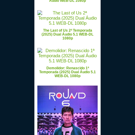
Áudio WEB-DL 1080p
The Last of Us 2ª Temporada
(2025) Dual Áudio 5.1 WEB-DL
1080p
Demolidor: Renascido 1ª
Temporada (2025) Dual Áudio 5.1
WEB-DL 1080p