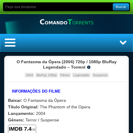
Buscar
Home
O Fantasma da Ópera (2004) 720p / 1080p BluRay
Legendado – Torrent
Top Filmes
2004
BluRay 1080p
Filmes
Legendado
Suspense
Top Séries
INFORMAÇÕES DO FILME
Baixar:
O Fantasma da Ópera
Filmes
Título Original:
The Phantom of the Opera
Lançamento:
2004
Dublado
Gênero:
Terror
/ Suspense
IMDB
7
.4
Legendado
/10